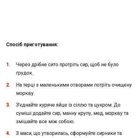
Спосіб приготування:
Через дрібне сито протріть сир, щоб не було
грудок.
На терці з маленькими отворами потріть очищену
моркву.
З’єднайте куряче яйце із сіллю та цукром. До
суміші додайте сир, манну крупу, мед, моркву та
змішайте все між собою.
З маси, що утворилась, сформуйте сирники та