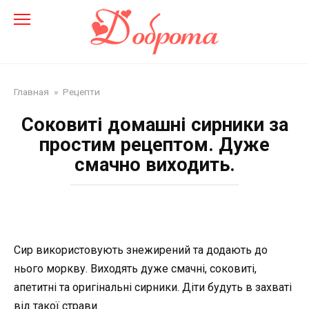
Перейти
до
змісту
Главная
»
Рецепти
Соковиті домашні сирники за
простим рецептом. Дуже
смачно виходить.
Сир використовують знежирений та додають до
нього моркву. Виходять дуже смачні, соковиті,
апетитні та оригінальні сирники. Діти будуть в захваті
від такої страви.