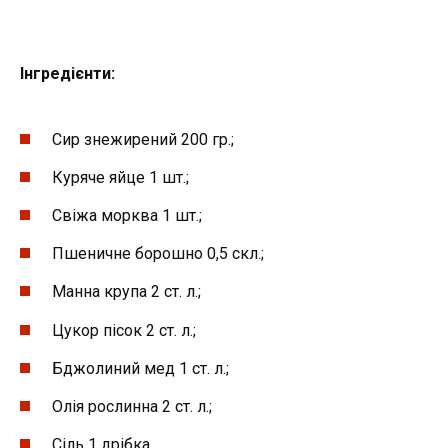
Інгредієнти:
Сир знежирений 200 гр.;
Куряче яйце 1 шт.;
Свіжа морква 1 шт.;
Пшеничне борошно 0,5 скл.;
Манна крупа 2 ст. л.;
Цукор пісок 2 ст. л.;
Бджолиний мед 1 ст. л.;
Олія рослинна 2 ст. л.;
Сіль 1 дрібка.