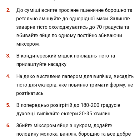
До суміші всипте просіяне пшеничне борошно та
ретельно змішуйте до однорідної маси. Залиште
заварне тісто охолоджуватись до 70 градусів та
вбивайте яйця по одному постійно збиваючи
міксером.
В кондитерський мішок покладіть тісто та
прилаштуйте насадку.
На деко вистелене папером для випічки, висадіть
тісто для еклерів, яке повинно тримати форму, не
розтікатись.
В попередньо розігрітій до 180-200 градусів
духовці, випікайте еклери 30-35 хвилин.
Збийте міксером яйце з цукром, додайте
половину молока, ванілін, борошно та все добре