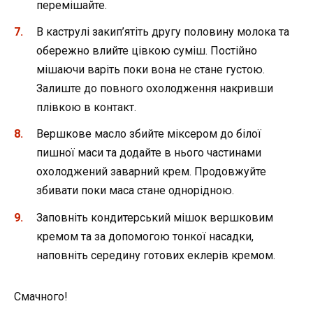
перемішайте.
В каструлі закип’ятіть другу половину молока та
обережно влийте цівкою суміш. Постійно
мішаючи варіть поки вона не стане густою.
Залиште до повного охолодження накривши
плівкою в контакт.
Вершкове масло збийте міксером до білої
пишної маси та додайте в нього частинами
охолоджений заварний крем. Продовжуйте
збивати поки маса стане однорідною.
Заповніть кондитерський мішок вершковим
кремом та за допомогою тонкої насадки,
наповніть середину готових еклерів кремом.
Смачного!