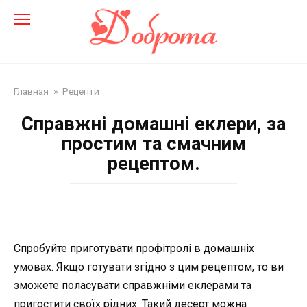
Перейти
до
змісту
Главная
»
Рецепти
Справжні домашні еклери, за
простим та смачним
рецептом.
Спробуйте приготувати профітролі в домашніх
умовах. Якщо готувати згідно з цим рецептом, то ви
зможете поласувати справжніми еклерами та
пригостити своїх рідних. Такий десерт можна