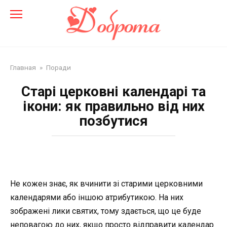
Перейти
до
змісту
Главная
»
Поради
Старі церковні календарі та
ікони: як правильно від них
позбутися
Не кожен знає, як вчинити зі старими церковними
календарями або іншою атрибутикою. На них
зображені лики святих, тому здається, що це буде
неповагою до них, якщо просто відправити календар