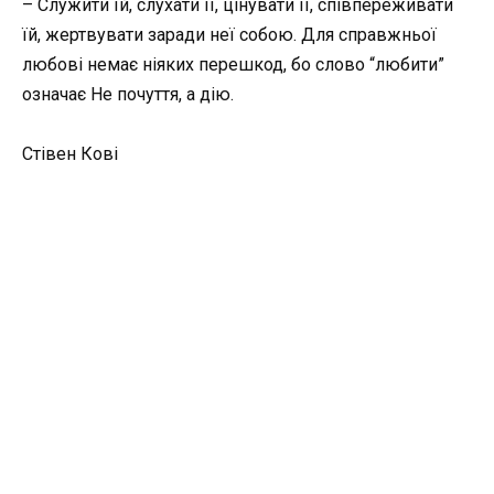
– Служити їй, слухати її, цінувати її, співпереживати
їй, жертвувати заради неї собою. Для справжньої
любові немає ніяких перешкод, бо слово “любити”
означає Не почуття, а дію.
Стівен Кові