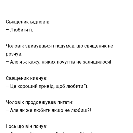
Священик відповів:
– Любити її.
Чоловік здивувався і подумав, що священик не
розчув:
– Але я ж кажу, ніяких почуттів не залишилося!
Священик кивнув:
– Це хороший привід, щоб любити її.
Чоловік продовжував питати:
– Але як же любити якщо не любиш?!
І ось що він почув: