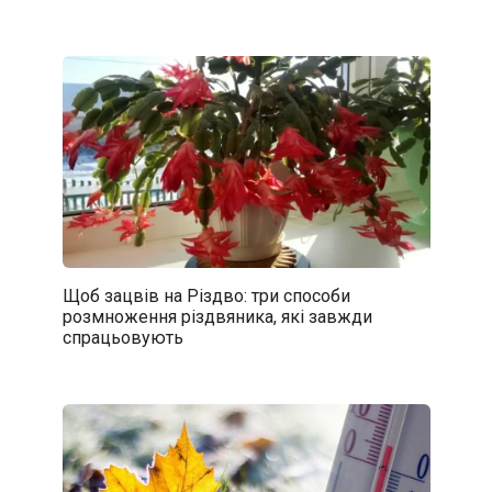
Щоб зацвів на Різдво: три способи
розмноження різдвяника, які завжди
спрацьовують