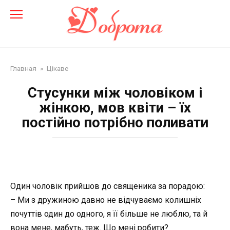
Перейти
до
змісту
Главная
»
Цікаве
Стусунки між чоловіком і
жінкою, мов квіти – їх
постійно потрібно поливати
Один чоловік прийшов до священика за порадою:
– Ми з дружиною давно не відчуваємо колишніх
почуттів один до одного, я її більше не люблю, та й
вона мене, мабуть, теж. Що мені робити?