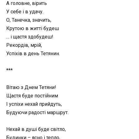
А головне, вірить
У себе і в удачу.
О, Танечка, значить,
Крутою в житті будеш
… і щастя здобудеш!
Рекордів, мрій,
Успіхів в день Тетянин.
***
Вітаю з Днем Тетяни!
Щастя буде постійним
І успіхи нехай прийдуть,
Будуючи радості маршрут.
Нехай в душі буде світло,
Будинки – ясно і тепло,