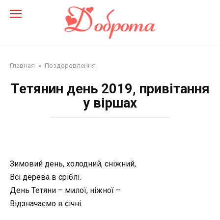
Перейти
до
змісту
Главная
»
Поздоровлення
Тетянин день 2019, привітання
у віршах
Зимовий день, холодний, сніжний,
Всі дерева в сріблі.
День Тетяни – милої, ніжної –
Відзначаємо в січні.