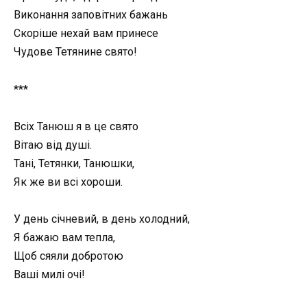
Виконання заповітних бажань
Скоріше нехай вам принесе
Чудове Тетянине свято!
***
Всіх Танюш я в це свято
Вітаю від душі.
Тані, Тетянки, Танюшки,
Як же ви всі хороши.
У день січневий, в день холодний,
Я бажаю вам тепла,
Щоб сяяли добротою
Ваші милі очі!