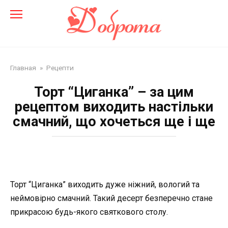
Перейти
до
змісту
Главная
»
Рецепти
Торт “Циганка” – за цим
рецептом виходить настільки
смачний, що хочеться ще і ще
Торт “Циганка” виходить дуже ніжний, вологий та
неймовірно смачний. Такий десерт безперечно стане
прикрасою будь-якого святкового столу.