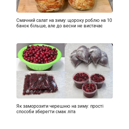
Смачний салат на зиму: щороку роблю на 10
банок більше, але до весни не вистачає
Як заморозити черешню на зиму: прості
способи зберегти смак літа