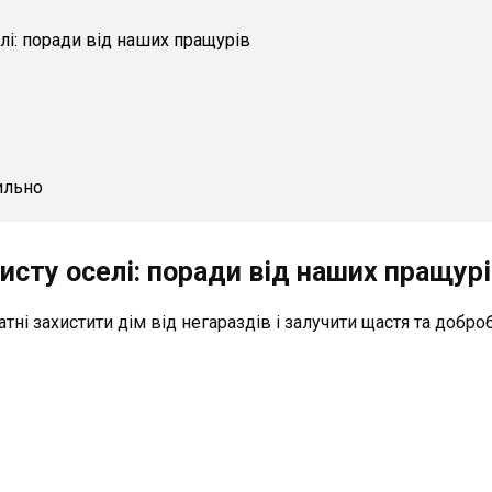
лі: поради від наших пращурів
ильно
сту оселі: поради від наших пращур
ні захистити дім від негараздів і залучити щастя та доброб