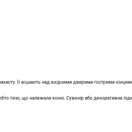
ахисту. Її вішають над вхідними дверима гострими кінцями
бто тією, що належала коню. Сувенір або декоративна підк