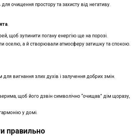
для очищення простору та захисту від негативу.
’ята
.
рей, щоб зупинити погану енергію ще на порозі.
ли оселю, а й створювали атмосферу затишку та спокою.
для вигнання злих духів і залучення добрих змін.
ерима, щоб його дзвін символічно “очищав” дім щоразу,
гармонію у домі.
ги правильно