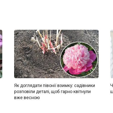
Як доглядати півонії взимку: садівники
Ч
розповіли деталі, щоб гарно квітнули
щ
вже весною