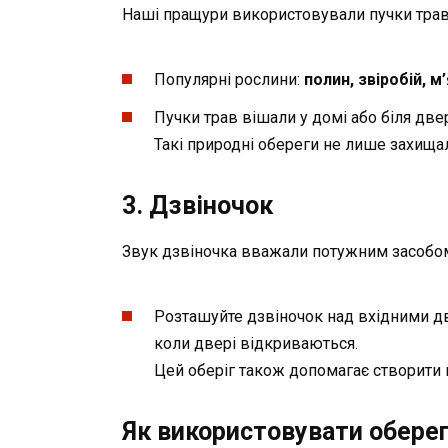
Наші пращури використовували пучки трав 
Популярні рослини:
полин, звіробій, м
Пучки трав вішали у домі або біля две
Такі природні обереги не лише захища
3. Дзвіночок
Звук дзвіночка вважали потужним засобом 
Розташуйте дзвіночок над вхідними дв
коли двері відкриваються.
Цей оберіг також допомагає створити 
Як використовувати обере