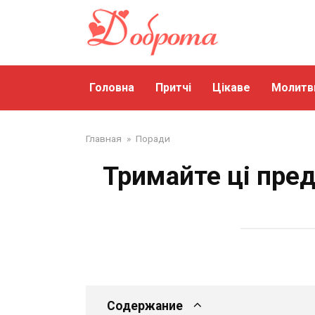
Перейти
до
змісту
Головна
Притчі
Цікаве
Молитв
Главная
»
Поради
Тримайте ці пред
Содержание