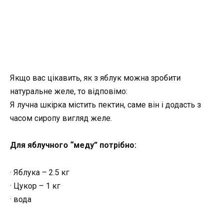
Якщо вас цікавить, як з яблук можна зробити
натуральне желе, то відповімо:
Я лучна шкірка містить пектин, саме він і додасть з
часом сиропу вигляд желе.
Для яблучного “меду” потрібно:
· Яблука – 2.5 кг
· Цукор – 1 кг
· вода