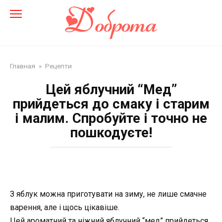
Перейти
до
змісту
Главная
»
Рецепти
Цей яблучний “Мед”
прийдеться до смаку і старим
і малим. Спробуйте і точно не
пошкодуєте!
З яблук можна приготувати на зиму, не лише смачне
варення, але і щось цікавіше.
Цей ароматний та ніжний яблучний “мед” прийдеться