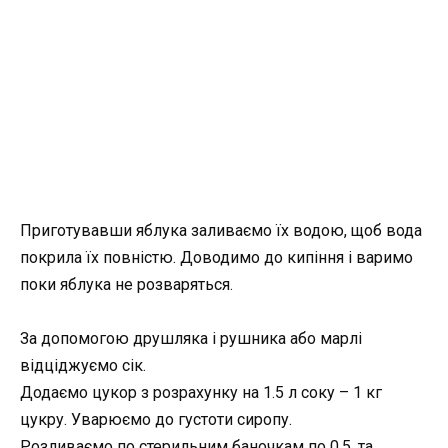
Приготувавши яблука заливаємо їх водою, щоб вода
покрила їх повністю. Доводимо до кипіння і варимо
поки яблука не розваряться.
За допомогою друшляка і рушника або марлі
відціджуємо сік.
Додаємо цукор з розрахунку на 1.5 л соку – 1 кг
цукру. Уварюємо до густоти сиропу.
Розливаємо по стерильним баночкам по 0,5, та