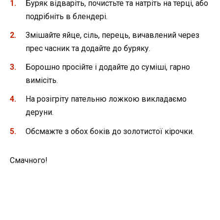
Буряк відваріть, почистьте та натріть на терці, або
подрібніть в блендері.
Змішайте яйце, сіль, перець, вичавлений через
прес часник та додайте до буряку.
Борошно просійте і додайте до суміші, гарно
вимісіть.
На розігріту пательню ложкою викладаємо
деруни.
Обсмажте з обох боків до золотистої кірочки.
Смачного!