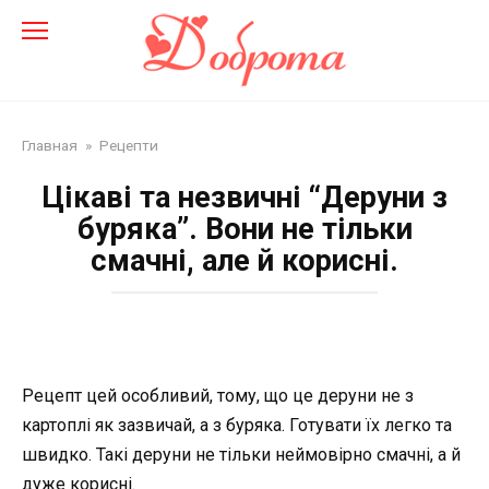
Перейти
до
змісту
Главная
»
Рецепти
Цікаві та незвичні “Деруни з
буряка”. Вони не тільки
смачні, але й корисні.
Рецепт цей особливий, тому, що це деруни не з
картоплі як зазвичай, а з буряка. Готувати їх легко та
швидко. Такі деруни не тільки неймовірно смачні, а й
дуже корисні.