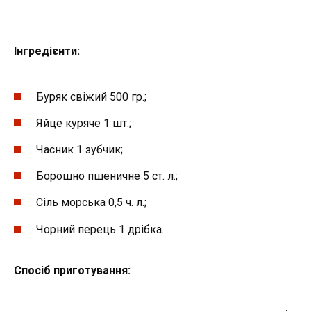
Інгредієнти
:
Буряк свіжий 500 гр.;
Яйце куряче 1 шт.;
Часник 1 зубчик;
Борошно пшеничне 5 ст. л.;
Сіль морська 0,5 ч. л.;
Чорний перець 1 дрібка.
Спосіб п
риготування
: