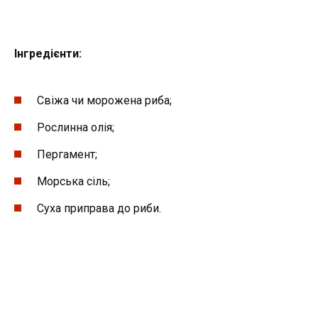
Інгредієнти:
Свіжа чи морожена риба;
Рослинна олія;
Пергамент;
Морська сіль;
Суха приправа до риби.