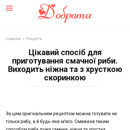
Перейти
до
змісту
Главная
»
Рецепти
Цікавий спосіб для
приготування смачної риби.
Виходить ніжна та з хрусткою
скоринкою
За цим оригінальним рецептом можна готувати не
тільки рибу, а й будь-яке м’ясо. Смажена таким
способом риба дуже смачна, ніжна та хрустка.