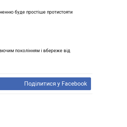
рненню буде простіше протистояти
стаючим поколінням і вбереже від
Поділитися у Facebook