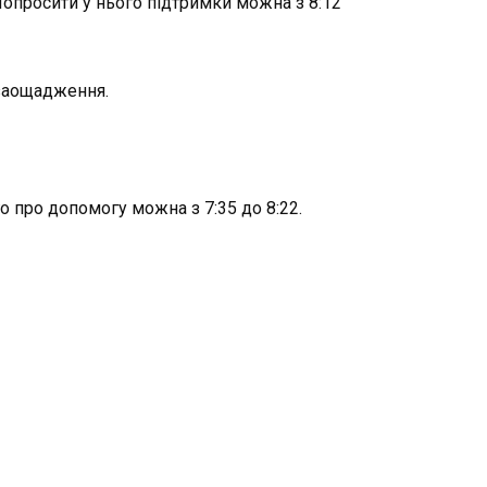
Попросити у нього підтримки можна з 8:12
 заощадження.
 про допомогу можна з 7:35 до 8:22.