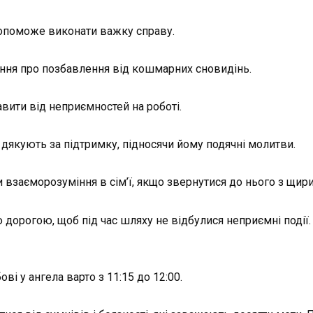
 допоможе виконати важку справу.
хання про позбавлення від кошмapних сновидінь.
авити від неприємностей на роботі.
а дякують за підтримку, підносячи йому подячні молитви.
взаєморозуміння в сім’ї, якщо звернутися до нього з щири
дорогою, щоб під час шляху не відбулися неприємні події.
і у ангела варто з 11:15 до 12:00.