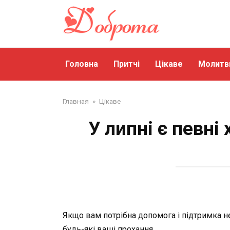
Перейти
до
змісту
Головна
Притчі
Цікаве
Молитв
Главная
»
Цікаве
У липні є певні
Якщо вам потрібна допомога і підтримка не
будь-які ваші прохання.