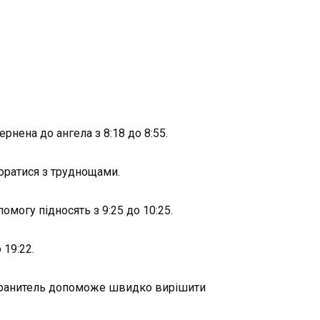
нена до ангела з 8:18 до 8:55.
оратися з труднощами.
могу підносять з 9:25 до 10:25.
19:22.
. Хранитель допоможе швидко вирішити