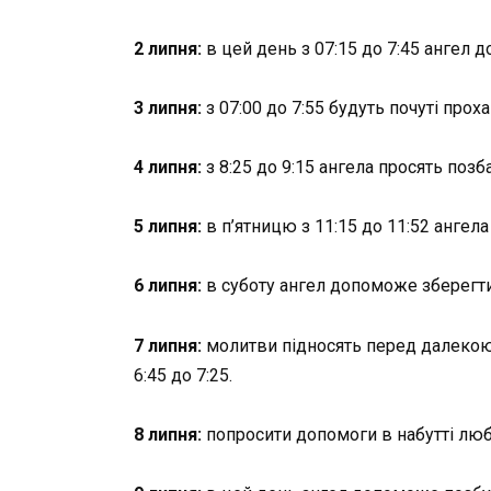
2 липня:
в цей день з 07:15 до 7:45 ангел
3 липня:
з 07:00 до 7:55 будуть почуті про
4 липня:
з 8:25 до 9:15 ангела просять позб
5 липня:
в п’ятницю з 11:15 до 11:52 ангел
6 липня:
в суботу ангел допоможе зберегти 
7 липня:
молитви підносять перед далекою 
6:45 до 7:25.
8 липня:
попросити допомоги в набутті любов