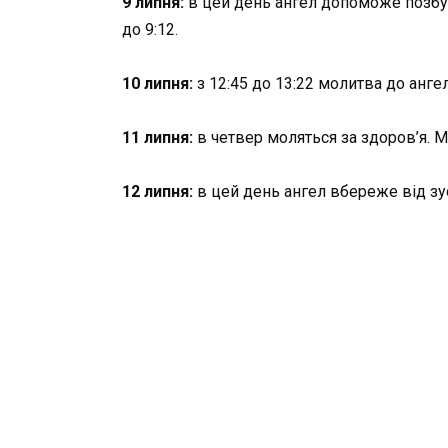
9 липня:
в цей день ангел допоможе позбути
до 9:12.
10 липня:
з 12:45 до 13:22 молитва до анг
11 липня:
в четвер моляться за здоров’я. Мо
12 липня:
в цей день ангел вбереже від зу