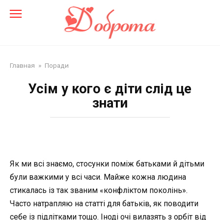
Перейти
до
змісту
Главная
»
Поради
Усім у кого є діти слід це
знати
Як ми всі знаємо, стосунки поміж батьками й дітьми
були важкими у всі часи. Майже кожна людина
стикалась із так званим «конфліктом поколінь».
Часто натрапляю на статті для батьків, як поводити
себе із підлітками тощо. Іноді очі вилазять з орбіт від