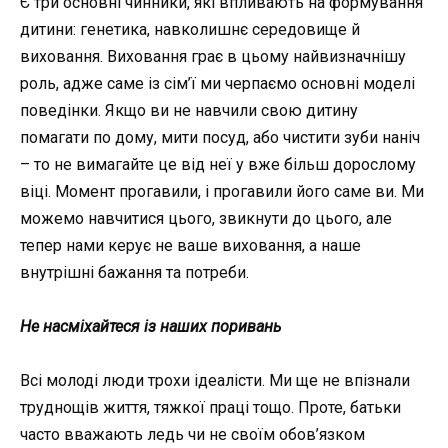
Є три основні чинники, які впливають на формування
дитини: генетика, навколишнє середовище й
виховання. Виховання грає в цьому найвизначнішу
роль, адже саме із сім’ї ми черпаємо основні моделі
поведінки. Якщо ви не навчили свою дитину
помагати по дому, мити посуд, або чистити зуби наніч
– то не вимагайте це від неї у вже більш дорослому
віці. Момент прогавили, і прогавили його саме ви. Ми
можемо навчитися цього, звикнути до цього, але
тепер нами керує не ваше виховання, а наше
внутрішні бажання та потреби.
Не насміхайтеся із наших поривань
Всі молоді люди трохи ідеалісти. Ми ще не впізнали
труднощів життя, тяжкої праці тощо. Проте, батьки
часто вважають ледь чи не своїм обов’язком