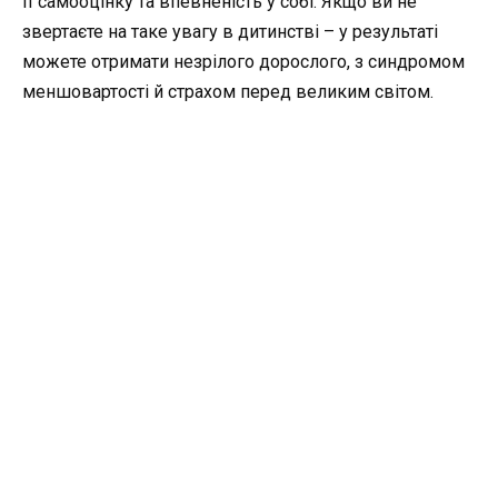
її самооцінку та впевненість у собі. Якщо ви не
звертаєте на таке увагу в дитинстві – у результаті
можете отримати незрілого дорослого, з синдромом
меншовартості й страхом перед великим світом.