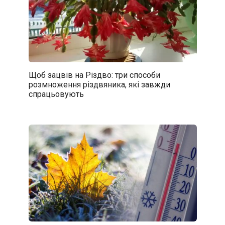
Щоб зацвів на Різдво: три способи
розмноження різдвяника, які завжди
спрацьовують