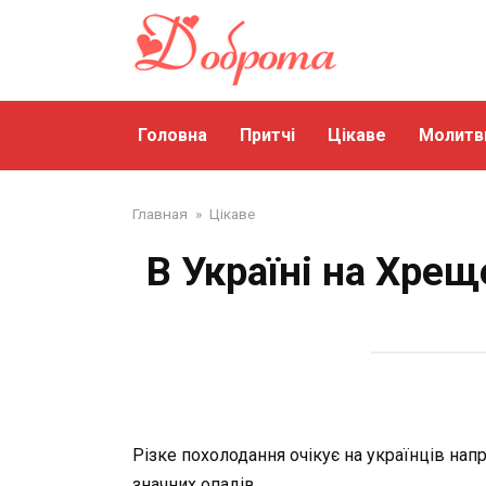
Перейти
до
змісту
Головна
Притчі
Цікаве
Молитв
Главная
»
Цікаве
В Україні на Хрещ
Різке похолодання очікує на українців нап
значних опадів.