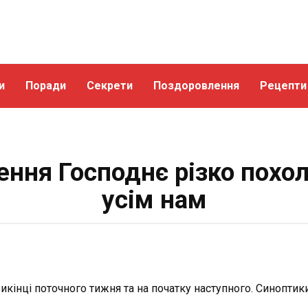
и
Поради
Секрети
Поздоровлення
Рецепти
ення Господнє різко похо
усім нам
рикінці поточного тижня та на початку наступного. Синоптик