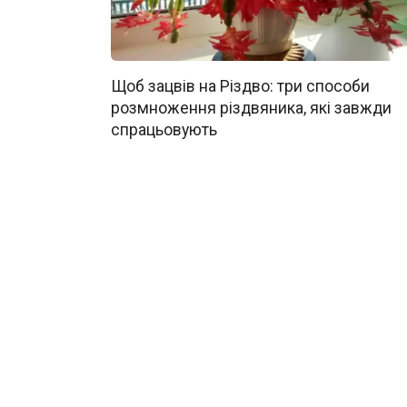
Щоб зацвів на Різдво: три способи
розмноження різдвяника, які завжди
спрацьовують