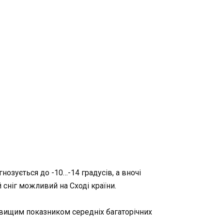
нозується до -10…-14 градусів, а вночі
й сніг можливий на Сході країни.
о вищим показником середніх багаторічних