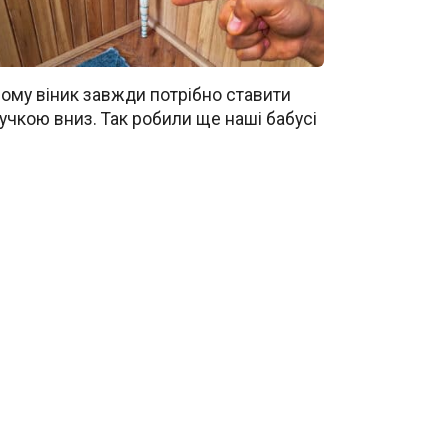
ому віник завжди потрібно ставити
учкою вниз. Так робили ще наші бабусі