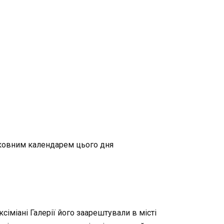
ерковним календарем цього дня
аксіміані Галерії його заарештували в місті