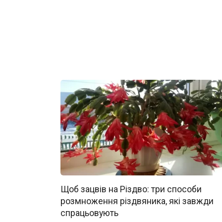
Щоб зацвів на Різдво: три способи
розмноження різдвяника, які завжди
спрацьовують