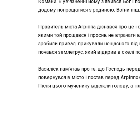
Комани. В ув’язненні йому з’явився Бог і 
додому попрощатися з родиною. Воїни пішли
Правитель міста Агріппа дізнався про це і
якими той прощався і просив не втрачати в
зробили привал, прикували нещасного під п
почався землетрус, який відкрив в скелі п
Василіск пам’ятав про те, що Господь пер
повернувся в місто і постав перед Агріппо
Після цього мученику відсікли голову, а ті