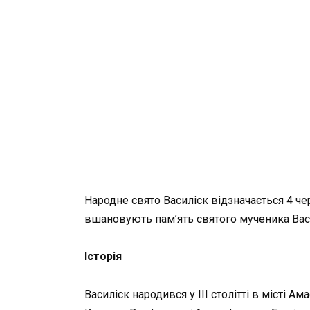
Народне свято Василіск відзначається 4 че
вшановують пам’ять святого мученика Вас
Історія
Василіск народився у III столітті в місті Ам