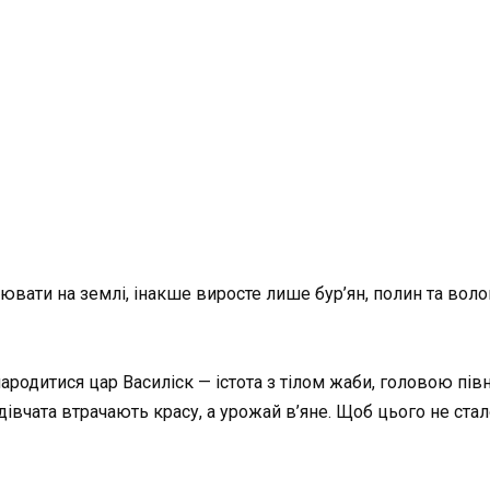
цювати на землі, інакше виросте лише бур’ян, полин та вол
ародитися цар Василіск — істота з тілом жаби, головою півн
дівчата втрачають красу, а урожай в’яне. Щоб цього не стал