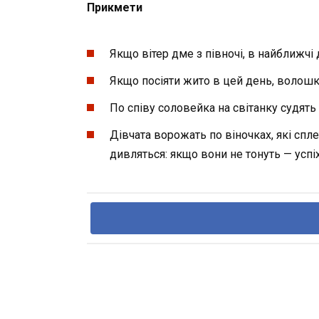
Прикмети
Якщо вітер дме з півночі, в найближчі 
Якщо посіяти жито в цей день, волошка
По співу соловейка на світанку судять 
Дівчата ворожать по віночках, які спле
дивляться: якщо вони не тонуть — успіх