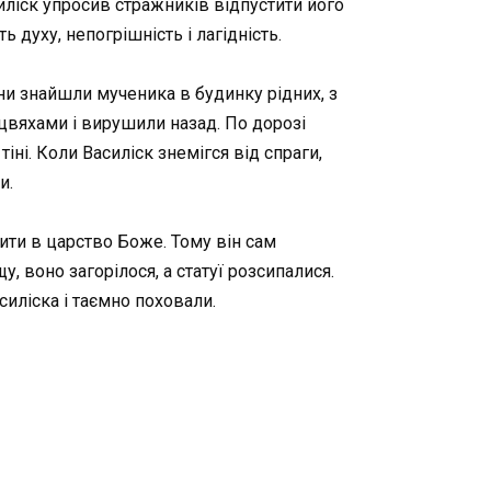
иліск упросив стражників відпустити його
духу, непогрішність і лагідність.
їни знайшли мученика в будинку рідних, з
 цвяхами і вирушили назад. По дорозі
ні. Коли Василіск знемігся від спраги,
и.
ити в царство Боже. Тому він сам
 воно загорілося, а статуї розсипалися.
силіска і таємно поховали.