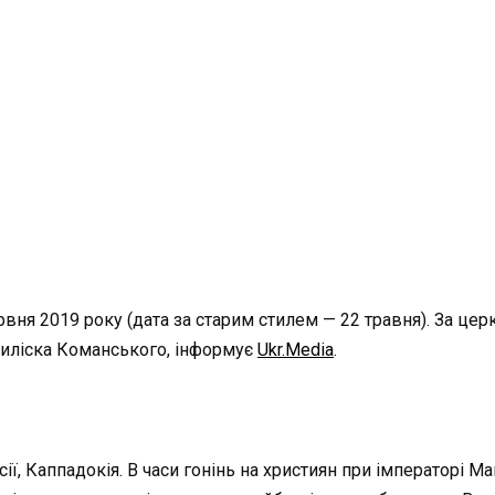
рвня 2019 року (дата за старим стилем — 22 травня). За ц
иліска Команського, інформує
Ukr.Media
.
асії, Каппадокія. В часи гонінь на християн при імператорі М