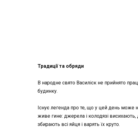
Традиції та обряди
В народне свято Василіск не прийнято пра
будинку.
Існує легенда про те, що у цей день може н
живе гине: джерела і колодязі висихають, 
збирають всі яйця і варять їх круто.