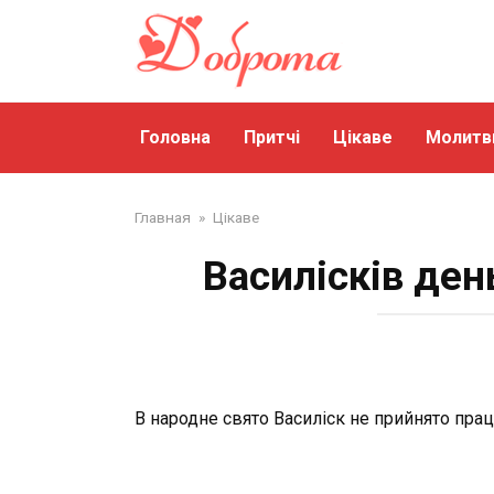
Перейти
до
змісту
Головна
Притчі
Цікаве
Молитв
Главная
»
Цікаве
Василісків ден
В народне свято Василіск не прийнято прац