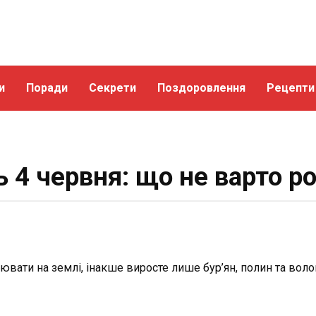
и
Поради
Секрети
Поздоровлення
Рецепти
ь 4 червня: що не варто р
ювати на землі, інакше виросте лише бур’ян, полин та вол