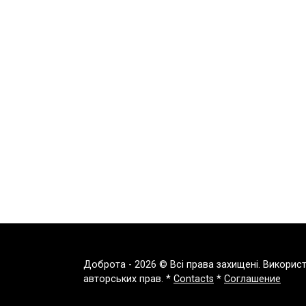
Доброта - 2026 © Всі права захищені. Викорис
авторських прав. *
Contacts
*
Соглашение