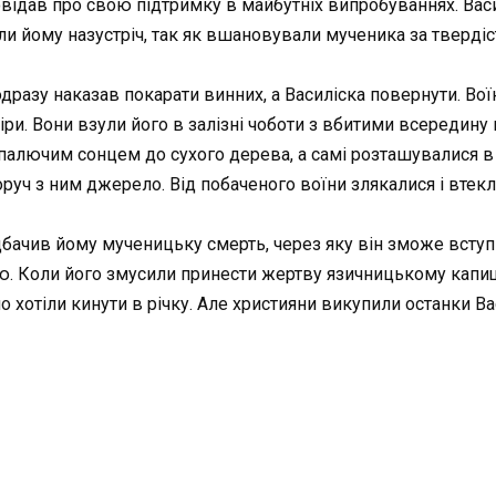
повідав про свою підтримку в майбутніх випробуваннях. Вас
 йому назустріч, так як вшановували мученика за твердість 
 одразу наказав покарати винних, а Василіска повернути. Во
іри. Вони взули його в залізні чоботи з вбитими всередину
алючим сонцем до сухого дерева, а самі розташувалися в ті
оруч з ним джерело. Від побаченого воїни злякалися і втекл
едбачив йому мученицьку смерть, через яку він зможе вступ
ю. Коли його змусили принести жертву язичницькому капищу,
ло хотіли кинути в річку. Але християни викупили останки Ва