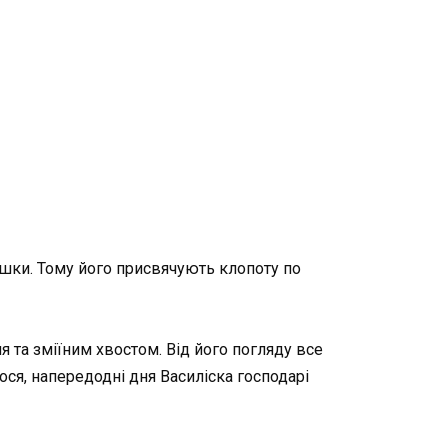
ошки. Тому його присвячують клопоту по
я та зміїним хвостом. Від його погляду все
ося, напередодні дня Василіска господарі