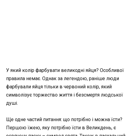
У який колір фарбувати великодні яйця? Особливої ​​
правила немає. Однак за легендою, раніше люди
фарбували яйця тільки в червоний колір, який
символізує торжество життя і безсмертя людської
душі.
Ще одне частий питання: що потрібно і можна їсти?
Першою їжею, яку потрібно їсти в Великдень, є
освячену паску – символ свята. Також в пасхальний