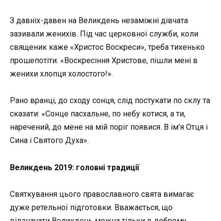
З давніх-давен на Великдень незаміжні дівчата
зазивали женихів. Під час церковної служби, коли
священик каже «Христос Воскреси», треба тихенько
прошепотіти: «Воскресіння Христове, пішли мені в
женихи хлопця холостого!».
Рано вранці, до сходу сонця, слід постукати по склу та
сказати: «Сонце пасхальне, по небу котися, а ти,
наречений, до мене на мій поріг появися. В ім’я Отця і
Сина і Святого Духа».
Великдень 2019: головні традиції
Святкування цього православного свята вимагає
дуже ретельної підготовки. Вважається, що
відзначати Великдень можна тільки в доброму