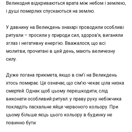
Великодня відкриваються врата між небом і землею,
і душі померлих спускаються на землю.
У давнину на Великдень знахарі проводили особливі
ритуали – просили у природи сил, здоров’я, виганяли
зглаз і негативну енергію. Вважалося, що всі
молитви, прочитані в цей день, мають величезну
силу.
Дуже погана прикмета, якщо в сім’ї на Великдень
хтось помирає. Це означає, що сім’ю чекає ціла низка
смертей. Однак щоб цьому перешкодити, слід
виконати особливий ритуал: у праву руку небіжчика
покладіть пасхальне яйце червоного кольору. При
цьому більше яєць цього кольору в будинку не
повинно бути.