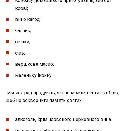
ковбасу домашнього приготування, але без
крові;
вино кагор;
часник;
свічки;
сіль;
вершкове масло;
маленьку іконку.
Також є ряд продуктів, які не можна нести з собою,
щоб не осквернити пам’ять святих:
алкоголь, крім червоного церковного вина;
продукти, зроблені з крові (наприклад,