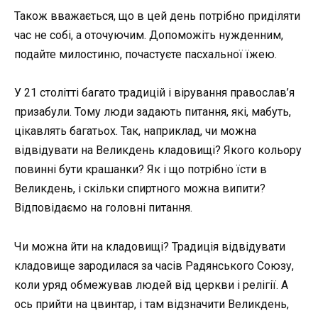
Також вважається, що в цей день потрібно приділяти
час не собі, а оточуючим. Допоможіть нужденним,
подайте милостиню, почастуєте пасхальної їжею.
У 21 столітті багато традицій і вірування православ’я
призабули. Тому люди задають питання, які, мабуть,
цікавлять багатьох. Так, наприклад, чи можна
відвідувати на Великдень кладовищі? Якого кольору
повинні бути крашанки? Як і що потрібно їсти в
Великдень, і скільки спиртного можна випити?
Відповідаємо на головні питання.
Чи можна йти на кладовищі? Традиція відвідувати
кладовище зародилася за часів Радянського Союзу,
коли уряд обмежував людей від церкви і релігії. А
ось прийти на цвинтар, і там відзначити Великдень,