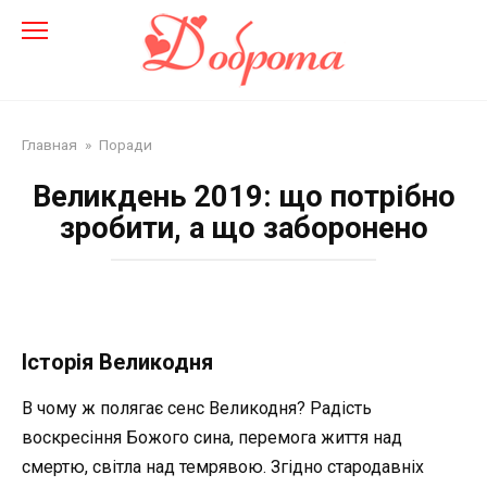
Перейти
до
змісту
Главная
»
Поради
Великдень 2019: що потрібно
зробити, а що заборонено
Історія Великодня
В чому ж полягає сенс Великодня? Радість
воскресіння Божого сина, перемога життя над
смертю, світла над темрявою. Згідно стародавніх