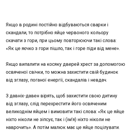
Якщо в родині постійно відбуваються сварки і
скандали, то потрібно яйце червоного кольору
скачати з гори, при цьому повторюючи такі слова:
«Як це яєчко з гори пішло, так і горе піди від мене».
Якщо випалити на косяку дверей хрест за допомогою
освяченої свічки, то можна захистити свій будинок
від зглазу, поганої енергії, скандалів і невдач.
З давніх-давен вірять, щоб захистити свою дитину
від зглазу, слід перехрестити його освяченим
великоднім яйцем і вимовити такі слова: «Як це яйце
ніхто ніколи не зіпсує, так і (ім’я) ніхто ніколи не
наврочить». А потім малюк має це яйце поцілувати.