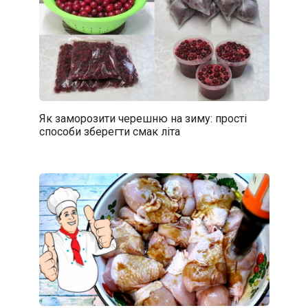
Як заморозити черешню на зиму: прості
способи зберегти смак літа