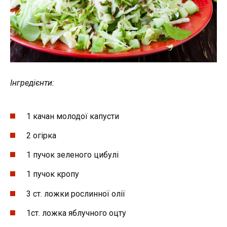
Інгредієнти:
1 качан молодої капусти
2 огірка
1 пучок зеленого цибулі
1 пучок кропу
3 ст. ложки рослинної олії
1ст. ложка яблучного оцту