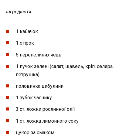
Інгредієнти:
1 кабачок
1 огірок
5 перепелиних яєць
1 пучок зелені (салат, щавель, кріп, селера,
петрушка)
половинка цибулини
1 зубок часнику
3 ст. ложки рослинної олії
1 ст. ложка лимонного соку
цукор за смаком