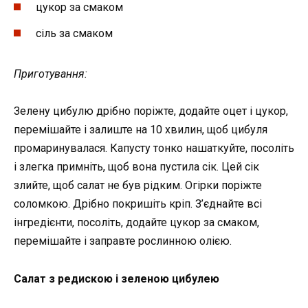
цукор за смаком
сіль за смаком
Приготування:
Зелену цибулю дрібно поріжте, додайте оцет і цукор,
перемішайте і залиште на 10 хвилин, щоб цибуля
промаринувалася. Капусту тонко нашаткуйте, посоліть
і злегка примніть, щоб вона пустила сік. Цей сік
злийте, щоб салат не був рідким. Огірки поріжте
соломкою. Дрібно покришіть кріп. З’єднайте всі
інгредієнти, посоліть, додайте цукор за смаком,
перемішайте і заправте рослинною олією.
Салат з редискою і зеленою цибулею