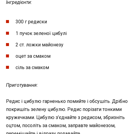
Інгредієнти:
300 г редиски
1 пучок зеленої цибулі
2 ст. ложки майонезу
оцет за смаком
сіль за смаком
Приготування:
Редис і цибулю гарненько помийте і обсушіть. Дрібно
покришіть зелену цибулю. Редис порізати тонкими
кружечками. Цибулю з’єднайте з редисом, збризніть
оцтом, посоліть за смаком, заправте майонезом,
перемішайте і відразу подавайте.