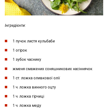
Інгредієнти:
1 пучок листя кульбаби
1 огірок
1 зубок часнику
жменя смажених соняшникових насіннячок
1 ст. ложка оливкової олії
1 ч. ложка винного оцту
1 ч. ложка гірчиці
1 ч. ложка меду