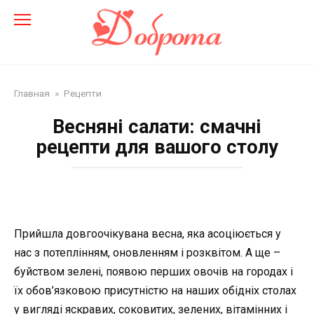
Перейти
до
змісту
Главная
»
Рецепти
Весняні салати: смачні
рецепти для вашого столу
Прийшла довгоочікувана весна, яка асоціюється у
нас з потеплінням, оновленням і розквітом. А ще –
буйством зелені, появою перших овочів на городах і
їх обов’язковою присутністю на наших обідніх столах
у вигляді яскравих, соковитих, зелених, вітамінних і