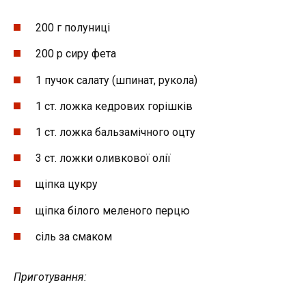
200 г полуниці
200 р сиру фета
1 пучок салату (шпинат, рукола)
1 ст. ложка кедрових горішків
1 ст. ложка бальзамічного оцту
3 ст. ложки оливкової олії
щіпка цукру
щіпка білого меленого перцю
сіль за смаком
Приготування: