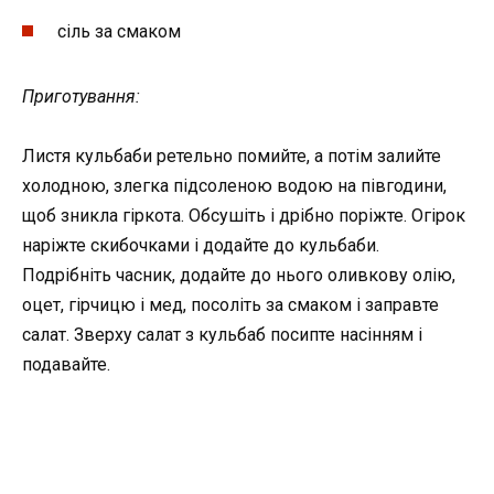
сіль за смаком
Приготування:
Листя кульбаби ретельно помийте, а потім залийте
холодною, злегка підсоленою водою на півгодини,
щоб зникла гіркота. Обсушіть і дрібно поріжте. Огірок
наріжте скибочками і додайте до кульбаби.
Подрібніть часник, додайте до нього оливкову олію,
оцет, гірчицю і мед, посоліть за смаком і заправте
салат. Зверху салат з кульбаб посипте насінням і
подавайте.