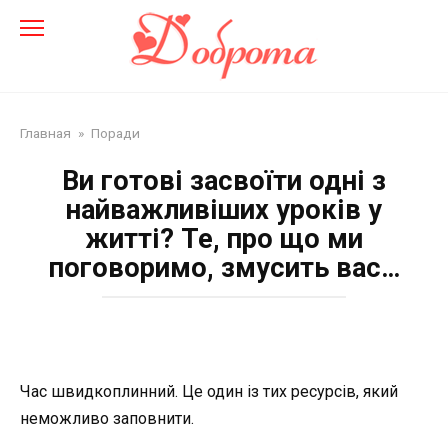
Перейти
до
змісту
Главная
»
Поради
Ви готові засвоїти одні з
найважливіших уроків у
житті? Те, про що ми
поговоримо, змусить вас…
Час швидкоплинний. Це один із тих ресурсів, який
неможливо заповнити.