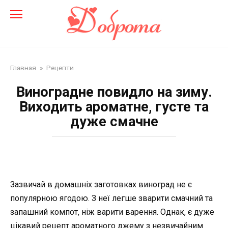
Перейти
до
змісту
Главная
»
Рецепти
Виноградне повидло на зиму.
Виходить ароматне, густе та
дуже смачне
Зазвичай в домашніх заготовках виноград не є
популярною ягодою. З неї легше зварити смачний та
запашний компот, ніж варити варення. Однак, є дуже
цікавий рецепт ароматного джему з незвичайним