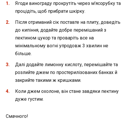
Ягоди винограду прокрутіть через м’ясорубку та
процідіть, щоб прибрати шкірку.
Після отриманий сік поставте на плиту, доведіть
до кипіння, додайте добре перемішаний з
пектином цукор та проваріть все на
мінімальному вогні упродовж 3 хвилин не
більше.
Далі додайте лимонну кислоту, перемішайте та
розлийте джем по простерилізованих банках й
закрийте такими ж кришками.
Коли джем охолоне, він стане завдяки пектину
дуже густим.
Смачного!