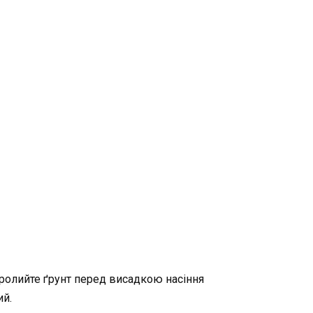
Пролийте ґрунт перед висадкою насіння
ий.