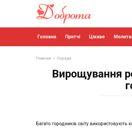
Перейти
до
змісту
Головна
Притчі
Цікаве
Молитв
Главная
»
Поради
Вирощування р
г
Багато городників світу використовують к