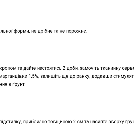
ьної форми, не дрібне та не порожнє.
 окропом та дайте настоятись 2 доби, замочіть тканинну серв
арганцівки 1,5%, залишіть ще до ранку, додавши стимулято
ння в ґрунт.
 підстилку, приблизно товщиною 2 см та насипте зверху ґру