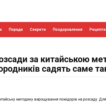
и
Поради
Секрети
Поздоровлення
Рецепти
озсади за китайською мет
ородників садять саме та
итайську методику вирощування помідорів на розсаду. Для 