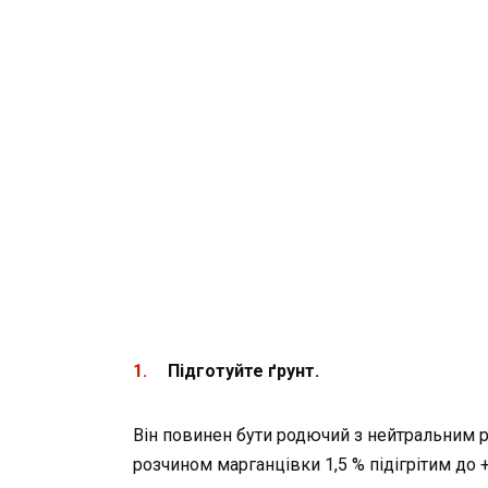
Підготуйте
ґ
рунт.
Він повинен бути родючий з нейтральним р
розчином марганцівки 1,5 % підігрітим до +