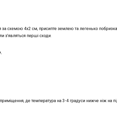
ння за схемою 4х2 см, присипте землею та легенько побризк
ли з’являться перші сходи.
.
риміщення, де температура на 3-4 градуси нижче ніж на пі