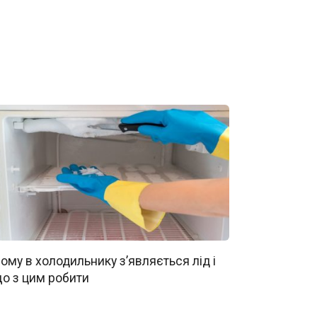
ому в холодильнику з’являється лід і
о з цим робити