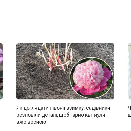
Як доглядати півонії взимку: садівники
Ч
розповіли деталі, щоб гарно квітнули
щ
вже весною