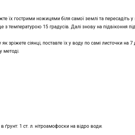
іжте їх гострими ножицями біля самої землі та пересадіть у
це з температурою 15 градусів. Далі знову на підвіконня під
як зріжете сіянці, поставте їх у воду по самі листочки на 7 д
у методі.
 ґрунт: 1 ст. л. нітроамофоски на відро води.