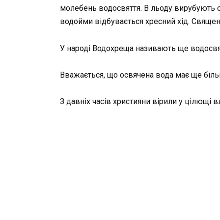
молебень водосвяття. В льоду вирубують о
водойми відбувається хресний хід. Священ
У народі Водохреща називають ще водосвя
Вважається, що освячена вода має ще більш
З давніх часів християни вірили у цілющі в