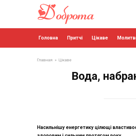
Перейти
до
змісту
Головна
Притчі
Цікаве
Молитв
Главная
»
Цікаве
Вода, набра
Насильнішу енергетику цілющі властивост
здоровим і сильним протягом року.