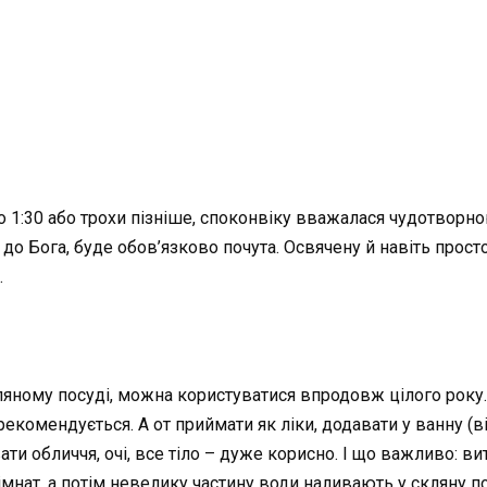
0 до 1:30 або трохи пізніше, споконвіку вважалася чудотворно
до Бога, буде обов’язково почута. Освячену й навіть прост
.
ляному посуді, можна користуватися впродовж цілого року
 рекомендується. А от приймати як ліки, додавати у ванну (в
ати обличчя, очі, все тіло – дуже корисно. І що важливо: в
нат, а потім невелику частину води наливають у скляну 