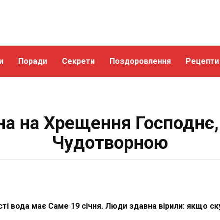
и
Поради
Секрети
Поздоровлення
Рецепти
на на Хрещення Господнє
Чудотворною
і вода має Саме 19 січня. Люди здавна вірили: якщо ск