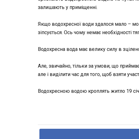
залишають у приміщенні.
Якщо водохресної води здалося мало – мож
зіпсується. Ось чому немає необхідності тя
Водохресна вода має велику силу в зціленні
Але, звичайно, тільки за умови, що прийма
але і виділити час для того, щоб взяти учас
Водохресною водою кроплять житло 19 січн