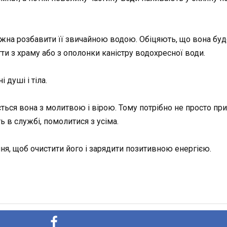
на розбавити її звичайною водою. Обіцяють, що вона буде 
гти з храму або з ополонки каністру водохресної води.
 душі і тіла.
ється вона з молитвою і вірою. Тому потрібно не просто п
ть в службі, помолитися з усіма.
я, щоб очистити його і зарядити позитивною енергією.