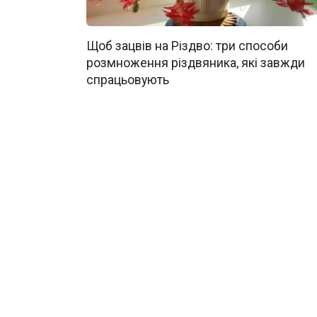
Щоб зацвів на Різдво: три способи
розмноження різдвяника, які завжди
спрацьовують