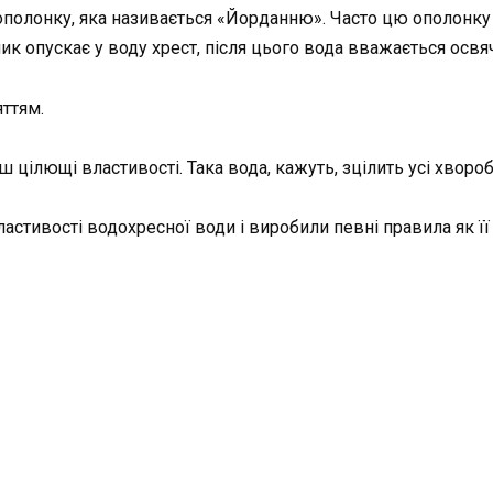
полонку, яка називається «Йорданню». Часто цю ополонку р
ик опускає у воду хрест, після цього вода вважається осв
ттям.
 цілющі властивості. Така вода, кажуть, зцілить усі хвороб
ластивості водохресної води і виробили певні правила як її