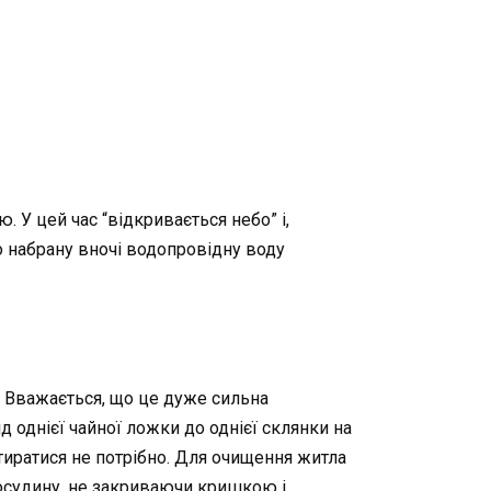
ю. У цей час “відкривається небо” і,
о набрану вночі водопровідну воду
. Вважається, що це дуже сильна
ід однієї чайної ложки до однієї склянки на
итиратися не потрібно. Для очищення житла
посудину, не закриваючи кришкою і