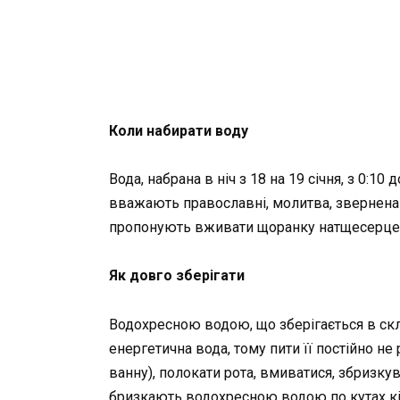
Коли набирати воду
Вода, набрана в ніч з 18 на 19 січня, з 0:1
вважають православні, молитва, звернена 
пропонують вживати щоранку натщесерце
Як довго зберігати
Водохресною водою, що зберігається в ск
енергетична вода, тому пити її постійно не
ванну), полокати рота, вмиватися, збризкув
бризкають водохресною водою по кутах кім