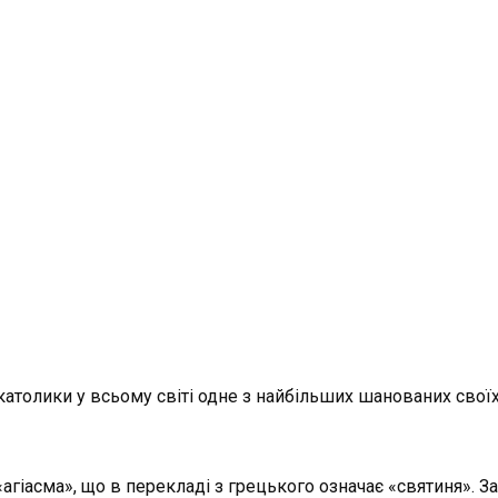
ко-католики у всьому світі одне з найбільших шанованих сво
гіасма», що в перекладі з грецького означає «святиня». З