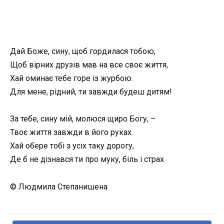
Дай Боже, сину, щоб гордилася тобою,
Щоб вірних друзів мав на все своє життя,
Хай оминає тебе горе із журбою.
Для мене, рідний, ти завжди будеш дитям!
За тебе, сину мій, молюся щиро Богу, –
Твоє життя завжди в його руках.
Хай обере тобі з усіх таку дорогу,
Де б не дізнався ти про муку, біль і страх
© Людмила Степанишена