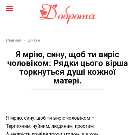
Перейти
до
змісту
Главная
»
Цікаве
Я мрію, сину, щоб ти виріс
чоловіком: Рядки цього вірша
торкнуться душі кожної
матері.
Я мрію, сину, щоб ти виріс чоловіком –
Терплячим, чуйним, людяним, простим.
А мудрість прийде трохи згодом, з віком,