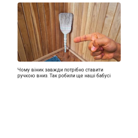
Чому віник завжди потрібно ставити
ручкою вниз. Так робили ще наші бабусі