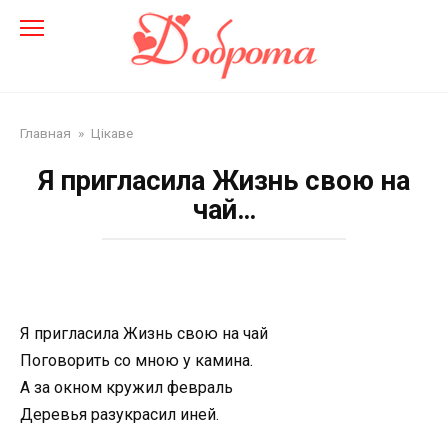
Перейти
до
змісту
Главная
»
Цікаве
Я пригласила Жизнь свою на
чай…
Я пригласила Жизнь свою на чай
Поговорить со мною у камина.
А за окном кружил февраль
Деревья разукрасил иней.