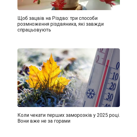
Щоб зацвів на Різдво: три способи
розмноження різдвяника, які завжди
спрацьовують
Коли чекати перших заморозків у 2025 році.
Вони вже не за горами