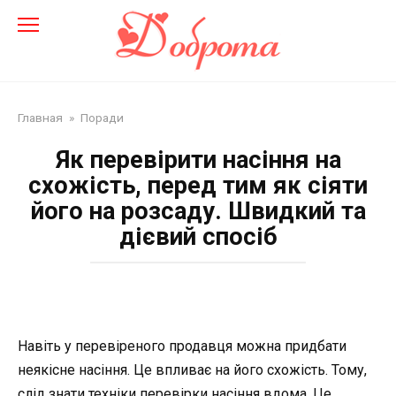
Перейти
до
змісту
Главная
»
Поради
Як перевірити насіння на
схожість, перед тим як сіяти
його на розсаду. Швидкий та
дієвий спосіб
Навіть у перевіреного продавця можна придбати
неякісне насіння. Це впливає на його схожість. Тому,
слід знати техніки перевірки насіння вдома. Це