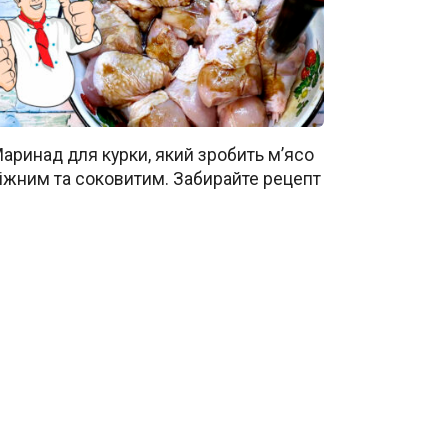
аринад для курки, який зробить м’ясо
іжним та соковитим. Забирайте рецепт