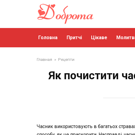
Перейти
до
змісту
Головна
Притчі
Цікаве
Молитв
Главная
»
Рецепти
Як почистити ча
Часник використовують в багатьох стравах
способу, як це прискорити. Насправді, час