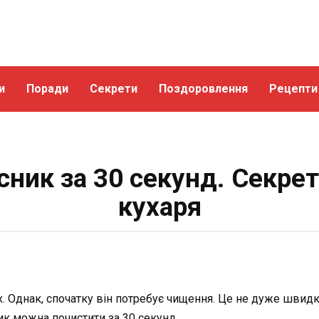
и
Поради
Секрети
Поздоровлення
Рецепти
сник за 30 секунд. Секре
кухаря
. Однак, спочатку він потребує чищення. Це не дуже швидке
ник можна почистити за 30 секунд.