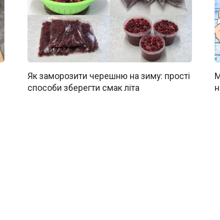
Як заморозити черешню на зиму: прості
М
способи зберегти смак літа
н