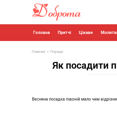
Перейти
до
змісту
Головна
Притчі
Цікаве
Молитв
Главная
»
Поради
Як посадити п
Весняна посадка півоній мало чим відрізняє