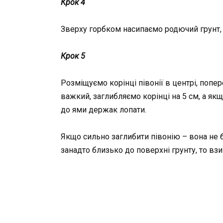
Крок 4
Зверху горбком насипаємо родючий грунт, 
Крок 5
Розміщуємо корінці півонії в центрі, попе
важкий, заглибляємо корінці на 5 см, а як
до ями держак лопати.
Якщо сильно заглибити півонію – вона не б
занадто близько до поверхні грунту, то в