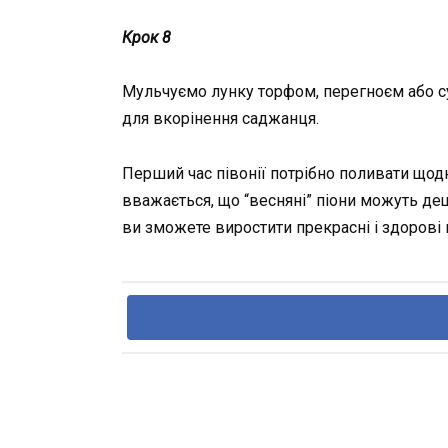
Крок 8
Мульчуємо лунку торфом, перегноєм або сум
для вкорінення саджанця.
Перший час півонії потрібно поливати щодн
вважається, що “весняні” піони можуть дещ
ви зможете виростити прекрасні і здорові 