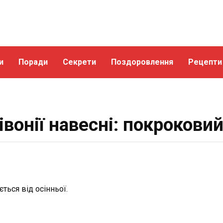
и
Поради
Секрети
Поздоровлення
Рецепти
івонії навесні: покрокови
ться від осінньої.