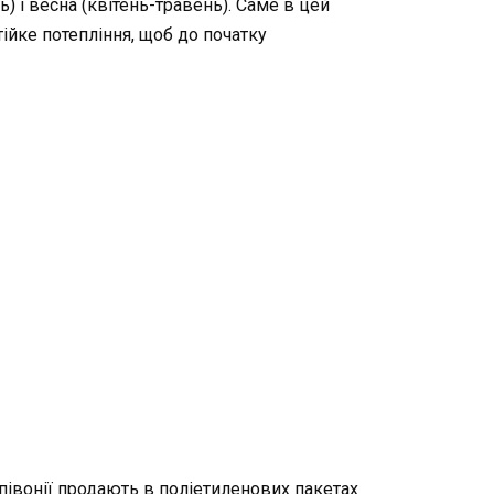
ь)
і весна (квітень-травень). Саме в цей
ійке потепління, щоб до початку
 півонії продають в поліетиленових пакетах