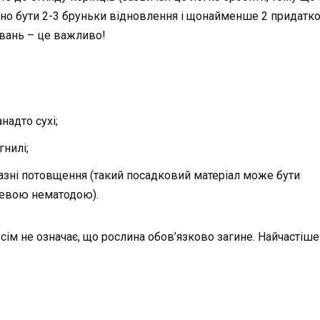
нно бути 2-3 бруньки відновлення і щонайменше 2 придатк
ювань – це важливо!
анадто сухі;
гнилі;
азні потовщення (такий посадковий матеріал може бути
евою нематодою).
сім не означає, що рослина обов’язково загине. Найчастіше 