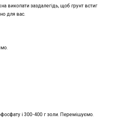
жна викопати заздалегідь, щоб грунт встиг
чно для вас.
емо.
рфосфату і 300-400 г золи. Перемішуємо.