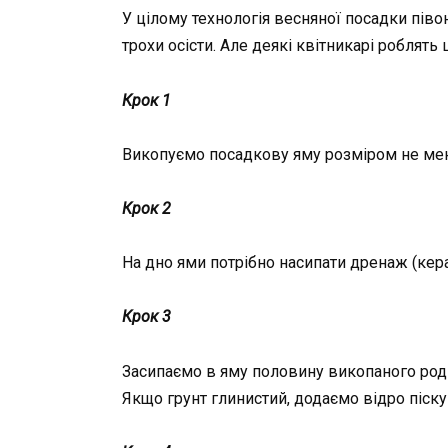
У цілому технологія весняної посадки піво
трохи осісти. Але деякі квітникарі роблять 
Крок 1
Викопуємо посадкову яму розміром не мен
Крок 2
На дно ями потрібно насипати дренаж (керам
Крок 3
Засипаємо в яму половину викопаного родю
Якщо грунт глинистий, додаємо відро піску