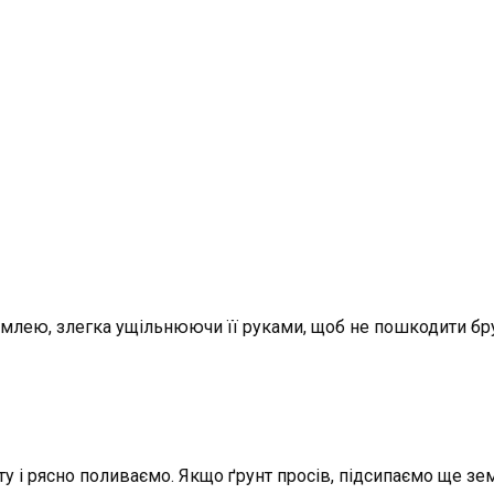
млею, злегка ущільнюючи її руками, щоб не пошкодити брун
 і рясно поливаємо. Якщо ґрунт просів, підсипаємо ще зем