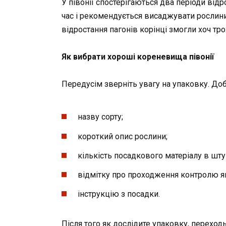
У півонії спостерігаються два періоди від
час і рекомендується висаджувати рослини 
відростання пагонів корінці змогли хоч тр
Як вибрати хороші кореневища півонії
Передусім зверніть увагу на упаковку. Д
назву сорту;
короткий опис рослини;
кількість посадкового матеріалу в шту
відмітку про проходження контролю як
інструкцію з посадки.
Після того як дослідите упаковку, переход