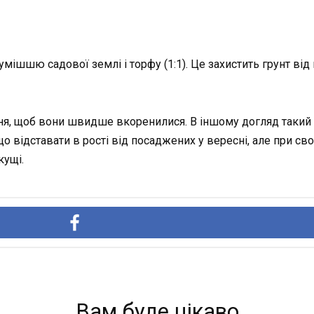
ішшю садової землі і торфу (1:1). Це захистить грунт від
я, щоб вони швидше вкоренилися. В іншому догляд такий же,
о відставати в рості від посаджених у вересні, але при сво
кущі.
Вам буде цікаво