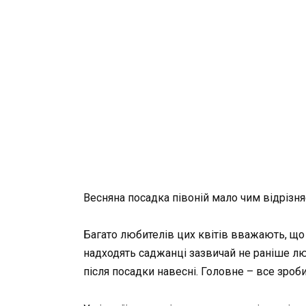
Весняна посадка півоній мало чим відрізняє
Багато любителів цих квітів вважають, що п
надходять саджанці зазвичай не раніше лют
після посадки навесні. Головне – все зроб