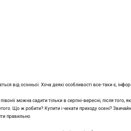
ться від осінньої. Хоча деякі особливості все-таки є, інфо
івонії можна садити тільки в серпні-вересні, після того, як
ого. Що ж робити? Купити і чекати приходу осені? Звичайно
ити правильно.