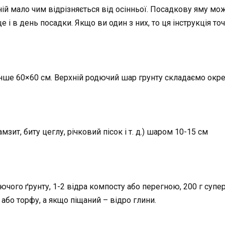
ній мало чим відрізняється від осінньої. Посадкову яму мо
це і в день посадки. Якщо ви один з них, то ця інструкція то
ше 60×60 см. Верхній родючий шар грунту складаємо окр
зит, биту цеглу, річковий пісок і т. д.) шаром 10-15 см
чого ґрунту, 1-2 відра компосту або перегною, 200 г супе
 або торфу, а якщо піщаний – відро глини.