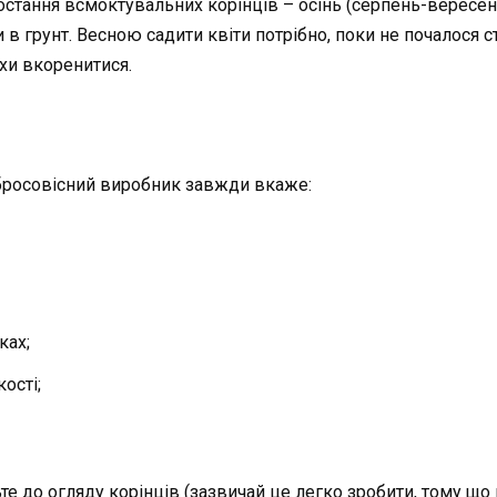
ростання всмоктувальних корінців – осінь (серпень-вересен
в грунт. Весною садити квіти потрібно, поки не почалося ст
охи вкоренитися.
обросовісний виробник завжди вкаже:
ках;
ості;
ьте до огляду корінців (зазвичай це легко зробити, тому що