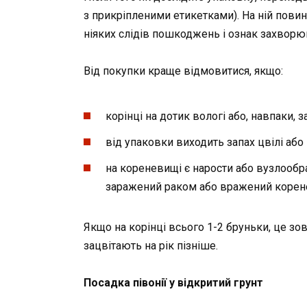
з прикріпленими етикетками). На ній пови
ніяких слідів пошкоджень і ознак захвор
Від покупки краще відмовитися, якщо:
корінці на дотик вологі або, навпаки, з
від упаковки виходить запах цвілі або 
на кореневищі є нарости або вузлообр
заражений раком або вражений корен
Якщо на корінці всього 1-2 бруньки, це зов
зацвітають на рік пізніше.
Посадка півонії у відкритий грунт