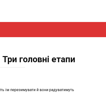
 Три головні етапи
іть їм перезимувати й вони радуватимуть