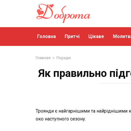
Перейти
до
змісту
Головна
Притчі
Цікаве
Молитв
Главная
»
Поради
Як правильно підг
Троянди є найгарнішими та найріднішими 
око наступного сезону.