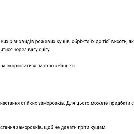
бних різновидів рожевих кущів, обріжте їх до тієї висоти, 
тися через вагу снігу.
жна скористатися пастою «Раннет».
настання стійких заморозків. Для цього можете придбати сп
стання заморозків, щоб не давати пріти кущам.