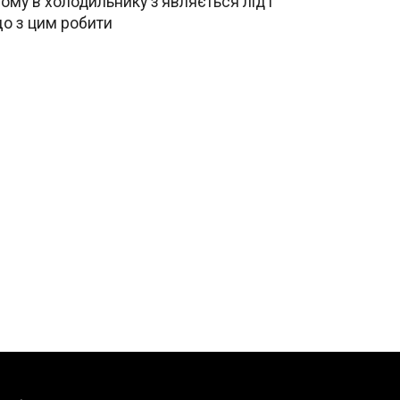
ому в холодильнику з’являється лід і
о з цим робити