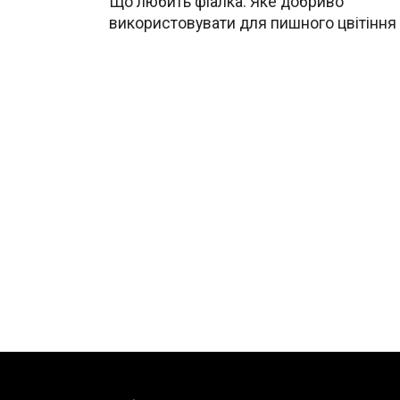
Що любить фіалка. Яке добриво
використовувати для пишного цвітіння