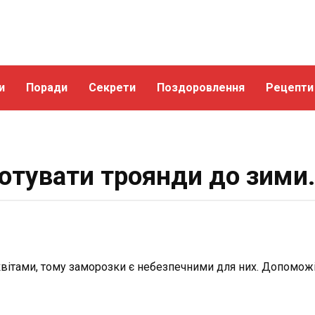
и
Поради
Секрети
Поздоровлення
Рецепти
отувати троянди до зими.
квітами, тому заморозки є небезпечними для них. Допомож