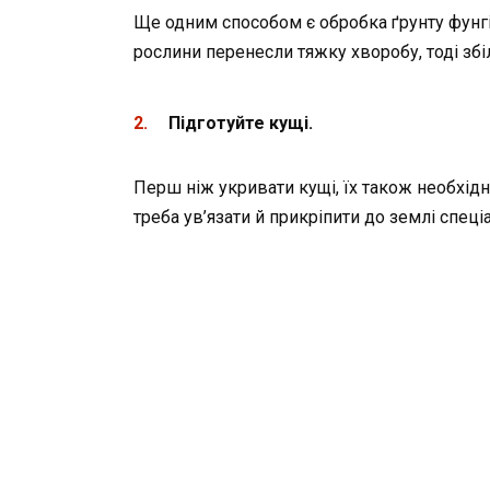
Ще одним способом є обробка ґрунту фунгіци
рослини перенесли тяжку хворобу, тоді збіл
Підготуйте кущі.
Перш ніж укривати кущі, їх також необхідно
треба ув’язати й прикріпити до землі спец