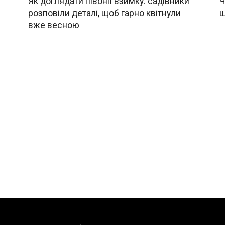
Як доглядати півонії взимку: садівники
Ч
розповіли деталі, щоб гарно квітнули
щ
вже весною