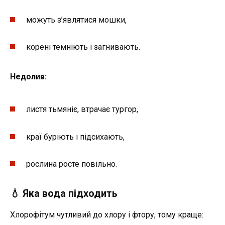
можуть з’являтися мошки,
корені темніють і загнивають.
Недолив:
листя тьмяніє, втрачає тургор,
краї буріють і підсихають,
рослина росте повільно.
💧 Яка вода підходить
Хлорофітум чутливий до хлору і фтору, тому краще: