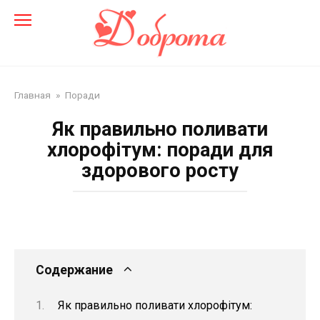
Перейти
до
змісту
Главная
»
Поради
Як правильно поливати
хлорофітум: поради для
здорового росту
Содержание
Як правильно поливати хлорофітум: