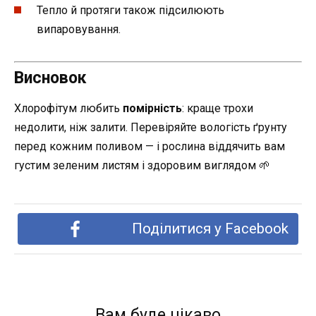
Тепло й протяги також підсилюють
випаровування.
Висновок
Хлорофітум любить
помірність
: краще трохи
недолити, ніж залити. Перевіряйте вологість ґрунту
перед кожним поливом — і рослина віддячить вам
густим зеленим листям і здоровим виглядом 🌱
Поділитися у Facebook
Вам буде цікаво