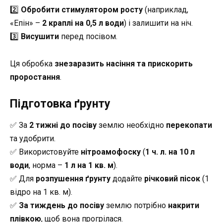
2️⃣
Обробити стимулятором росту
(наприклад,
«Епін» –
2 краплі на 0,5 л води
) і залишити на ніч.
3️⃣
Висушити
перед посівом.
Ця обробка
знезаразить насіння та прискорить
проростання
.
Підготовка ґрунту
✅ За
2 тижні до посіву
землю необхідно
перекопати
та удобрити.
✅ Використовуйте
нітроамофоску
(
1 ч. л. на 10 л
води
, норма –
1 л на 1 кв. м
).
✅ Для
розпушення ґрунту
додайте
річковий пісок
(1
відро на 1 кв. м).
✅
За тиждень до посіву
землю потрібно
накрити
плівкою
, щоб вона прогрілася.