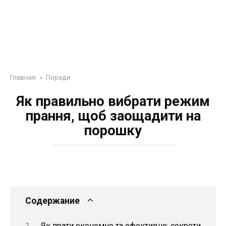
Главная
»
Поради
Як правильно вибрати режим
прання, щоб заощадити на
порошку
Содержание
Як прати економно та ефективно: секрети