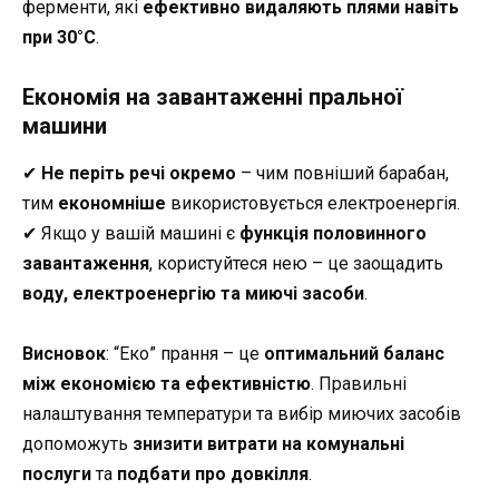
ферменти, які
ефективно видаляють плями навіть
при 30°C
.
Економія на завантаженні пральної
машини
✔
Не періть речі окремо
– чим повніший барабан,
тим
економніше
використовується електроенергія.
✔ Якщо у вашій машині є
функція половинного
завантаження
, користуйтеся нею – це заощадить
воду, електроенергію та миючі засоби
.
Висновок
: “Еко” прання – це
оптимальний баланс
між економією та ефективністю
. Правильні
налаштування температури та вибір миючих засобів
допоможуть
знизити витрати на комунальні
послуги
та
подбати про довкілля
.