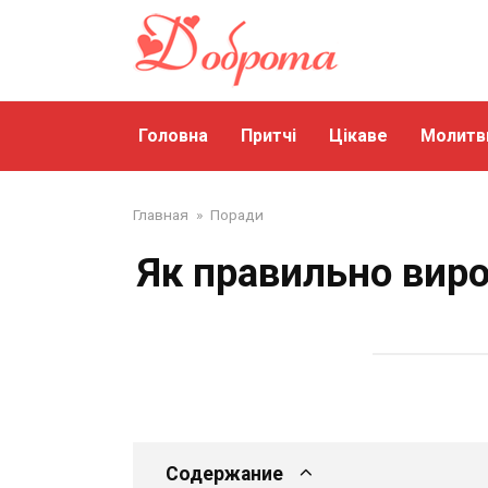
Перейти
до
змісту
Головна
Притчі
Цікаве
Молитв
Главная
»
Поради
Як правильно виро
Содержание