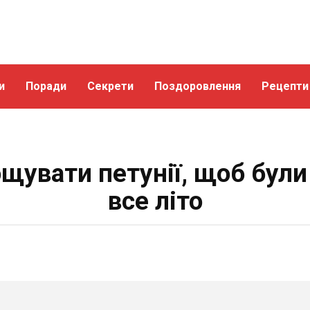
и
Поради
Секрети
Поздоровлення
Рецепти
щувати петунії, щоб були 
все літо