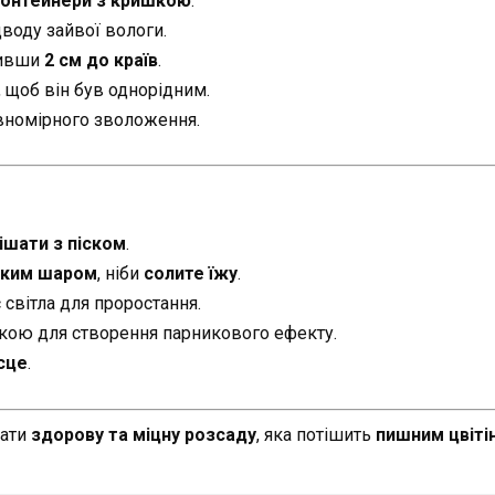
 контейнери з кришкою
.
воду зайвої вологи.
шивши
2 см до країв
.
, щоб він був однорідним.
вномірного зволоження.
ішати з піском
.
нким шаром
, ніби
солите їжу
.
світла для проростання.
кою для створення парникового ефекту.
ісце
.
мати
здорову та міцну розсаду
, яка потішить
пишним цвіті