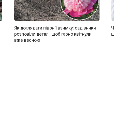
Як доглядати півонії взимку: садівники
Ч
розповіли деталі, щоб гарно квітнули
щ
вже весною