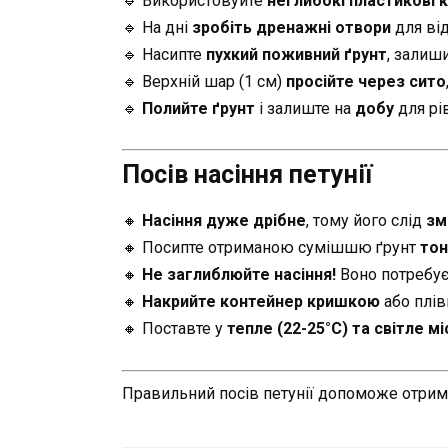
🔹 Використовуйте
неглибокі пластикові
🔹 На дні
зробіть дренажні отвори
для від
🔹 Насипте
пухкий поживний ґрунт
, зали
🔹 Верхній шар (1 см)
просійте через сито
🔹
Полийте ґрунт
і залиште на
добу
для рі
Посів насіння петунії
🔸
Насіння дуже дрібне
, тому його слід
зм
🔸 Посипте отриманою сумішшю ґрунт
то
🔸
Не заглиблюйте насіння!
Воно потребує 
🔸
Накрийте контейнер кришкою
або плів
🔸 Поставте у
тепле (22-25°C) та світле м
Правильний посів петунії допоможе отри