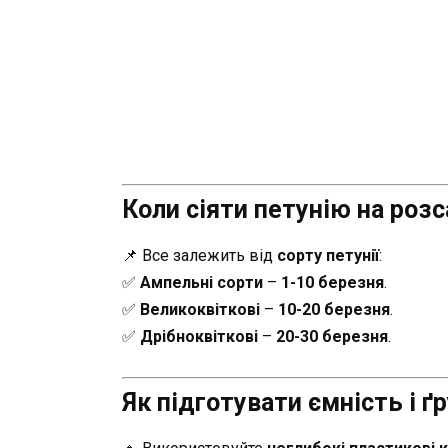
Коли сіяти петунію на роз
📌 Все залежить від
сорту петунії
:
✅
Ампельні сорти
–
1-10 березня
.
✅
Великоквіткові
–
10-20 березня
.
✅
Дрібноквіткові
–
20-30 березня
.
Як підготувати ємність і ґ