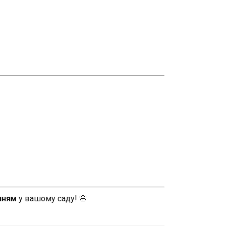
нням
у вашому саду! 🌸