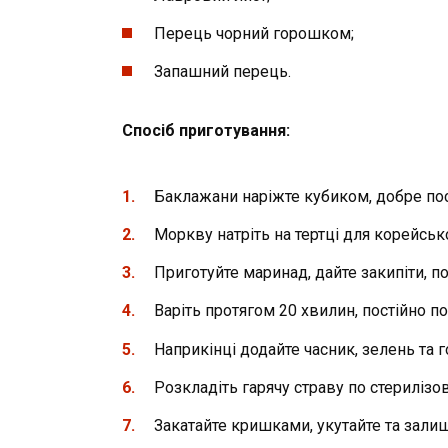
Перець чорний горошком;
Запашний перець.
Спосіб п
риготування
:
Баклажани наріжте кубиком, добре посо
Моркву натріть на тертці для корейськ
Приготуйте маринад, дайте закипіти, п
Варіть протягом 20 хвилин, постійно 
Наприкінці додайте часник, зелень та 
Розкладіть гарячу страву по стерилізо
Закатайте кришками, укутайте та зали