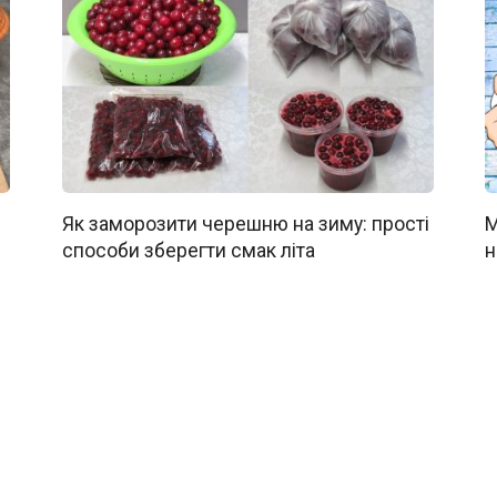
Як заморозити черешню на зиму: прості
М
способи зберегти смак літа
н