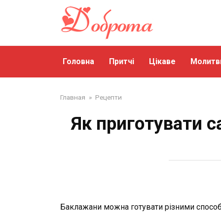
Перейти
до
змісту
Головна
Притчі
Цікаве
Молитв
Главная
»
Рецепти
Як приготувати с
Баклажани можна готувати різними способам