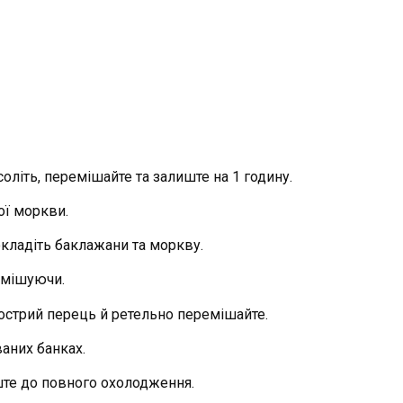
літь, перемішайте та залиште на 1 годину.
ої моркви.
окладіть баклажани та моркву.
помішуючи.
гострий перець й ретельно перемішайте.
ваних банках.
ште до повного охолодження.