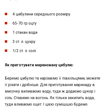
4 цибулини середнього розміру
65-70 гр оцту
1 стакан води
3 ст. л. цукру
1/2 ст. л. солі
Як приготувати мариновану цибулю:
Беремо цибулю та нарізаємо її півкільцями, можете
її різати і дрібніше. Для приготування маринаду в
мисочку виливаємо воду, туди ж додаємо цукор і
сіль. Ставимо на вогонь. Як тільки закипить вода,
туди вливаємо оцет. І цією сумішшю будемо