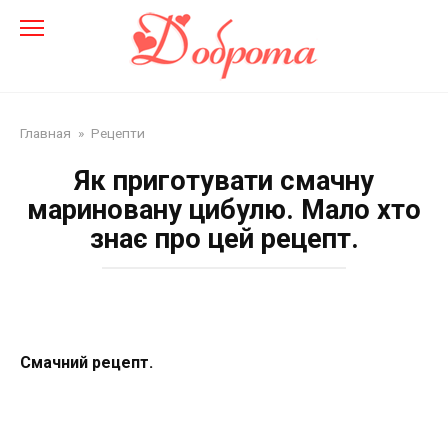
Перейти
до
змісту
Главная
»
Рецепти
Як приготувати смачну
мариновану цибулю. Мало хто
знає про цей рецепт.
Смачний рецепт.