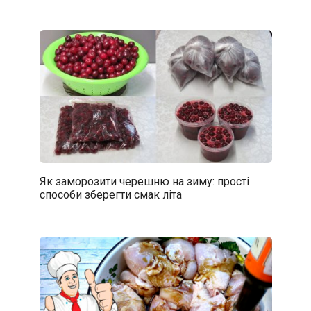
Як заморозити черешню на зиму: прості
способи зберегти смак літа