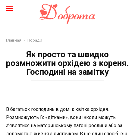
Перейти
до
змісту
Главная
»
Поради
Як просто та швидко
розмножити орхідею з кореня.
Господині на замітку
В багатьох господинь в домі є квітка орхідея.
Розмножують їх «дітками», вони інколи можуть
з’являтися на материнському пагоні рослини або за
допомогою живця з листочком. Є ще один спосіб, він