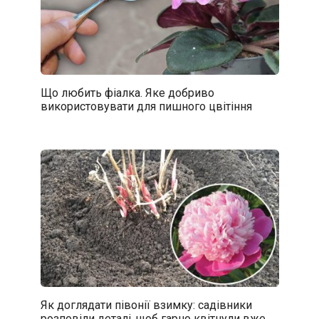
Що любить фіалка. Яке добриво
використовувати для пишного цвітіння
Як доглядати півонії взимку: садівники
розповіли деталі, щоб гарно квітнули вже