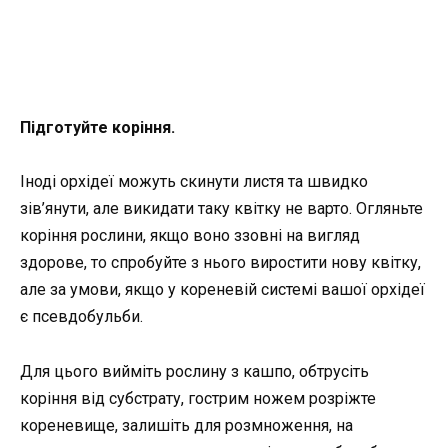
Підготуйте коріння.
Іноді орхідеї можуть скинути листя та швидко
зів’янути, але викидати таку квітку не варто. Огляньте
коріння рослини, якщо воно ззовні на вигляд
здорове, то спробуйте з нього виростити нову квітку,
але за умови, якщо у кореневій системі вашої орхідеї
є псевдобульби.
Для цього вийміть рослину з кашпо, обтрусіть
коріння від субстрату, гострим ножем розріжте
кореневище, залишіть для розмноження, на