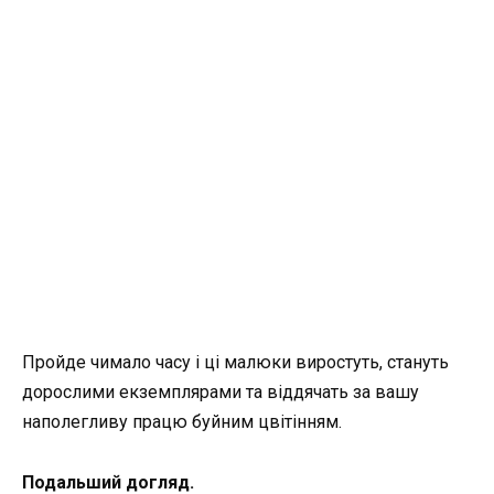
Пройде чимало часу і ці малюки виростуть, стануть
дорослими екземплярами та віддячать за вашу
наполегливу працю буйним цвітінням.
Подальший догляд.