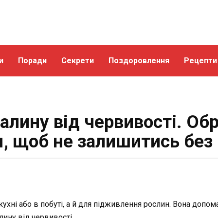
и
Поради
Секрети
Поздоровлення
Рецепти
алину від червивості. Об
, щоб не залишитись бе
хні або в побуті, а й для підживлення рослин. Вона допома
лину від червивості.