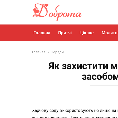
Перейти
до
змісту
Головна
Притчі
Цікаве
Молитв
Главная
»
Поради
Як захистити м
засобом
Харчову соду використовують не лише на ку
усунути шкідників. Також, сода захищає ма