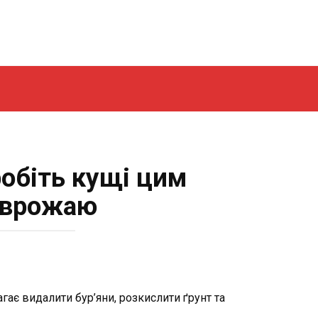
робіть кущі цим
з врожаю
гає видалити бур’яни, розкислити ґрунт та