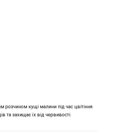
им розчином кущі малини під час цвітіння
в та захищає їх від червивості.