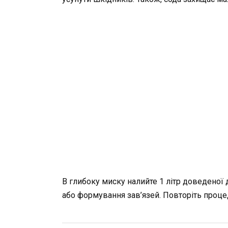
В глибоку миску налийте 1 літр доведеної д
або формування зав’язей. Повторіть процед