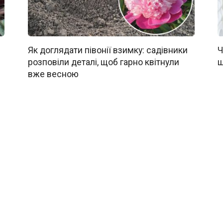
Як доглядати півонії взимку: садівники
Ч
розповіли деталі, щоб гарно квітнули
щ
вже весною