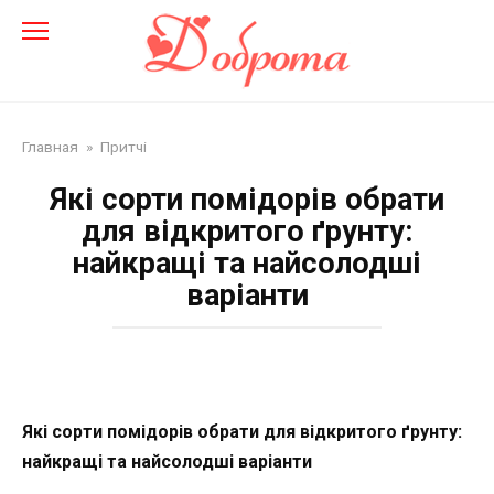
Перейти
до
змісту
Главная
»
Притчі
Які сорти помідорів обрати
для відкритого ґрунту:
найкращі та найсолодші
варіанти
Які сорти помідорів обрати для відкритого ґрунту:
найкращі та найсолодші варіанти