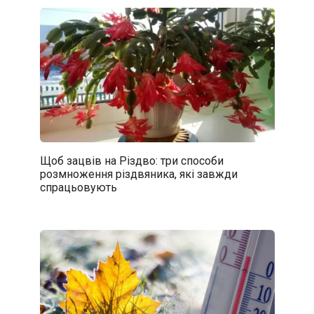
Щоб зацвів на Різдво: три способи
розмноження різдвяника, які завжди
спрацьовують