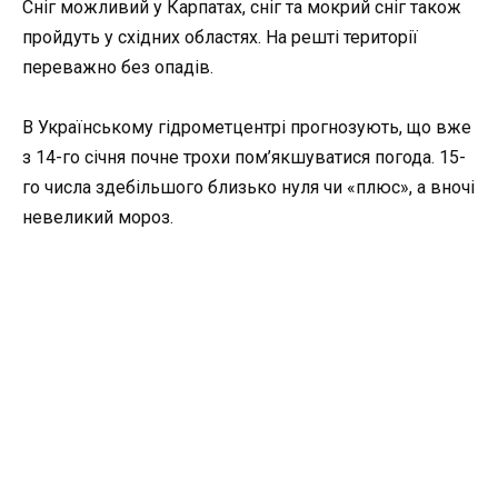
Сніг можливий у Карпатах, сніг та мокрий сніг також
пройдуть у східних областях. На решті території
переважно без опадів.
В Українському гідрометцентрі прогнозують, що вже
з 14-го січня почне трохи пом’якшуватися погода. 15-
го числа здебільшого близько нуля чи «плюс», а вночі
невеликий мороз.