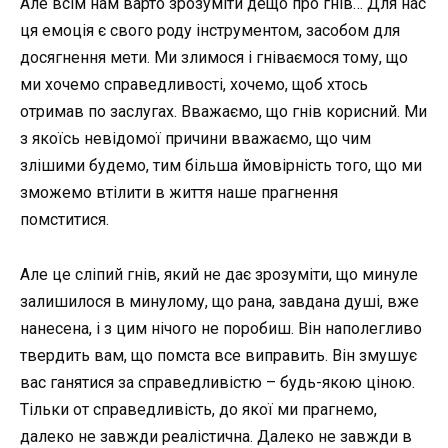
Але всім нам варто зрозуміти дещо про гнів… Для нас
ця емоція є свого роду інструментом, засобом для
досягнення мети. Ми злимося і гніваємося тому, що
ми хочемо справедливості, хочемо, щоб хтось
отримав по заслугах. Вважаємо, що гнів корисний. Ми
з якоїсь невідомої причини вважаємо, що чим
злішими будемо, тим більша ймовірність того, що ми
зможемо втілити в життя наше прагнення
помститися.
Але це сліпий гнів, який не дає зрозуміти, що минуле
залишилося в минулому, що рана, завдана душі, вже
нанесена, і з цим нічого не поробиш. Він наполегливо
твердить вам, що помста все виправить. Він змушує
вас ганятися за справедливістю – будь-якою ціною.
Тільки от справедливість, до якої ми прагнемо,
далеко не завжди реалістична. Далеко не завжди в