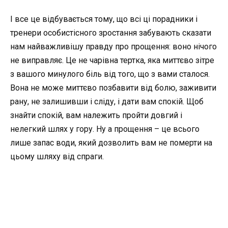
І все це відбувається тому, що всі ці порадники і
тренери особистісного зростання забувають сказати
нам найважливішу правду про прощення: воно нічого
не виправляє. Це не чарівна тертка, яка миттєво зітре
з вашого минулого біль від того, що з вами сталося.
Вона не може миттєво позбавити від болю, заживити
рану, не залишивши і сліду, і дати вам спокій. Щоб
знайти спокій, вам належить пройти довгий і
нелегкий шлях у гору. Ну а прощення – це всього
лише запас води, який дозволить вам не померти на
цьому шляху від спраги.