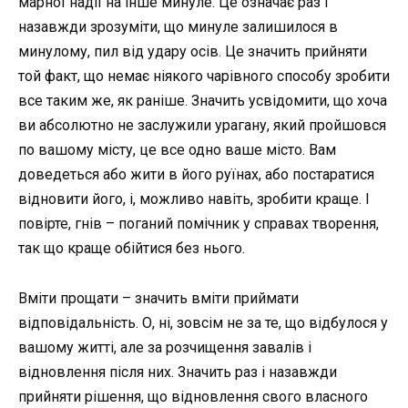
марної надії на інше минуле. Це означає раз і
назавжди зрозуміти, що минуле залишилося в
минулому, пил від удару осів. Це значить прийняти
той факт, що немає ніякого чарівного способу зробити
все таким же, як раніше. Значить усвідомити, що хоча
ви абсолютно не заслужили урагану, який пройшовся
по вашому місту, це все одно ваше місто. Вам
доведеться або жити в його руїнах, або постаратися
відновити його, і, можливо навіть, зробити краще. І
повірте, гнів – поганий помічник у справах творення,
так що краще обійтися без нього.
Вміти прощати – значить вміти приймати
відповідальність. О, ні, зовсім не за те, що відбулося у
вашому житті, але за розчищення завалів і
відновлення після них. Значить раз і назавжди
прийняти рішення, що відновлення свого власного