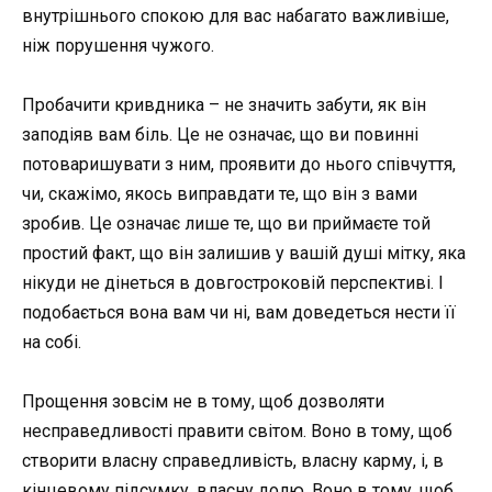
внутрішнього спокою для вас набагато важливіше,
ніж порушення чужого.
Пробачити кривдника – не значить забути, як він
заподіяв вам біль. Це не означає, що ви повинні
потоваришувати з ним, проявити до нього співчуття,
чи, скажімо, якось виправдати те, що він з вами
зробив. Це означає лише те, що ви приймаєте той
простий факт, що він залишив у вашій душі мітку, яка
нікуди не дінеться в довгостроковій перспективі. І
подобається вона вам чи ні, вам доведеться нести її
на собі.
Прощення зовсім не в тому, щоб дозволяти
несправедливості правити світом. Воно в тому, щоб
створити власну справедливість, власну карму, і, в
кінцевому підсумку, власну долю. Воно в тому, щоб