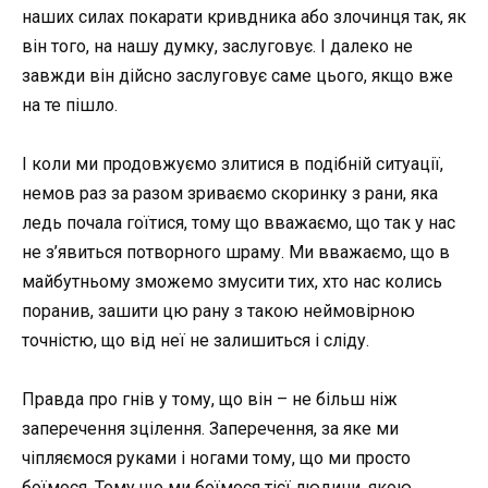
наших силах покарати кривдника або злочинця так, як
він того, на нашу думку, заслуговує. І далеко не
завжди він дійсно заслуговує саме цього, якщо вже
на те пішло.
І коли ми продовжуємо злитися в подібній ситуації,
немов раз за разом зриваємо скоринку з рани, яка
ледь почала гоїтися, тому що вважаємо, що так у нас
не з’явиться потворного шраму. Ми вважаємо, що в
майбутньому зможемо змусити тих, хто нас колись
поранив, зашити цю рану з такою неймовірною
точністю, що від неї не залишиться і сліду.
Правда про гнів у тому, що він – не більш ніж
заперечення зцілення. Заперечення, за яке ми
чіпляємося руками і ногами тому, що ми просто
боїмося. Тому що ми боїмося тієї людини, якою