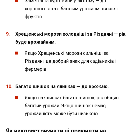
Заметілі та хуртовини у лютому — до
хорошого літа з багатим урожаєм овочів і
фруктів.
Хрещенські морози холодніші за Різдвяні — рік
буде врожайним.
Якщо Хрещенські морози сильніші за
Різдвяні, це добрий знак для садівників і
фермерів.
Багато шишок на ялинках — до врожаю.
Якщо на ялинках багато шишок, рік обіцяє
багатий урожай. Якщо шишок немає,
урожайність може бути низькою.
Як використовувати ці прикмети на