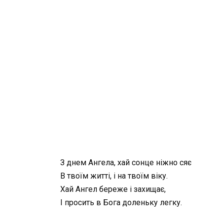
З днем Ангела, хай сонце ніжно сяє
В твоїм житті, і на твоїм віку.
Хай Ангел береже і захищає,
І просить в Бога доленьку легку.