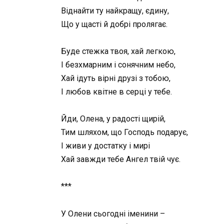
Віднайти ту найкращу, єдину,
Що у щасті й добрі пролягає.
Буде стежка твоя, хай легкою,
І безхмарним і сонячним небо,
Хай ідуть вірні друзі з тобою,
І любов квітне в серці у тебе.
Йди, Олена, у радості щирій,
Тим шляхом, що Господь подарує,
І живи у достатку і мирі
Хай завжди тебе Ангел твій чує.
***
У Олени сьогодні іменини –