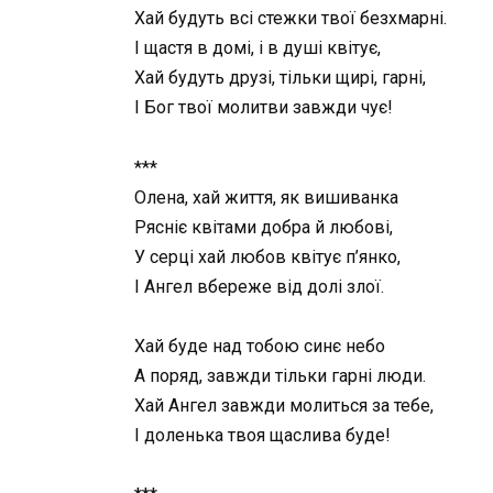
Хай будуть всі стежки твої безхмарні.
І щастя в домі, і в душі квітує,
Хай будуть друзі, тільки щирі, гарні,
І Бог твої молитви завжди чує!
***
Олена, хай життя, як вишиванка
Рясніє квітами добра й любові,
У серці хай любов квітує п’янко,
І Ангел вбереже від долі злої.
Хай буде над тобою синє небо
А поряд, завжди тільки гарні люди.
Хай Ангел завжди молиться за тебе,
І доленька твоя щаслива буде!