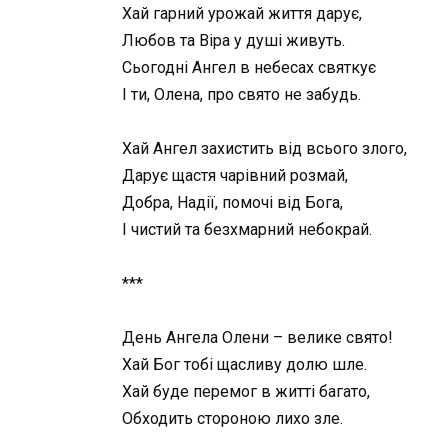
Хай гарний урожай життя дарує,
Любов та Віра у душі живуть.
Сьогодні Ангел в небесах святкує
І ти, Олена, про свято не забудь.
Хай Ангел захистить від всього злого,
Дарує щастя чарівний розмай,
Добра, Надії, помочі від Бога,
І чистий та безхмарний небокрай.
***
День Ангела Олени – велике свято!
Хай Бог тобі щасливу долю шле.
Хай буде перемог в житті багато,
Обходить стороною лихо зле.