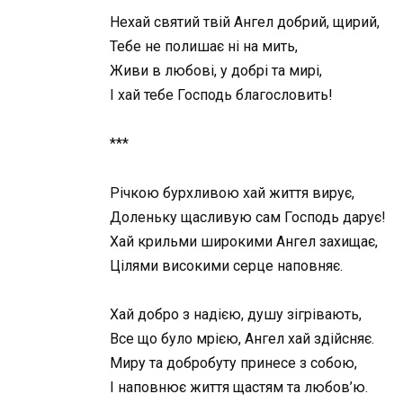
Нехай святий твій Ангел добрий, щирий,
Тебе не полишає ні на мить,
Живи в любові, у добрі та мирі,
І хай тебе Господь благословить!
***
Річкою бурхливою хай життя вирує,
Доленьку щасливую сам Господь дарує!
Хай крильми широкими Ангел захищає,
Цілями високими серце наповняє.
Хай добро з надією, душу зігрівають,
Все що було мрією, Ангел хай здійсняє.
Миру та добробуту принесе з собою,
І наповнює життя щастям та любов’ю.