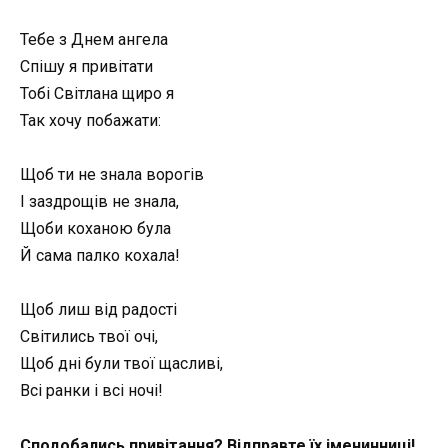
Тебе з Днем ангела
Спішу я привітати
Тобі Світлана щиро я
Так хочу побажати:
Щоб ти не знала ворогів
І заздрощів не знала,
Щоби коханою була
Й сама палко кохала!
Щоб лиш від радості
Світились твої очі,
Щоб дні були твої щасливі,
Всі ранки і всі ночі!
Сподобались привітання? Відправте їх іменинниці!