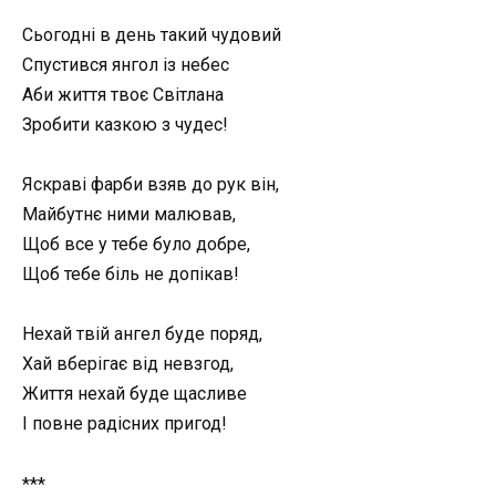
Сьогодні в день такий чудовий
Спустився янгол із небес
Аби життя твоє Світлана
Зробити казкою з чудес!
Яскраві фарби взяв до рук він,
Майбутнє ними малював,
Щоб все у тебе було добре,
Щоб тебе біль не допікав!
Нехай твій ангел буде поряд,
Хай вберігає від невзгод,
Життя нехай буде щасливе
І повне радісних пригод!
***