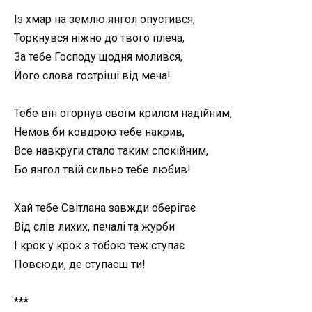
Із хмар на землю янгол опустився,
Торкнувся ніжно до твого плеча,
За тебе Господу щодня молився,
Його слова гостріші від меча!
Тебе він огорнув своїм крилом надійним,
Немов би ковдрою тебе накрив,
Все навкруги стало таким спокійним,
Бо янгол твій сильно тебе любив!
Хай тебе Світлана завжди оберігає
Від слів лихих, печалі та журби
І крок у крок з тобою теж ступає
Повсюди, де ступаєш ти!
***