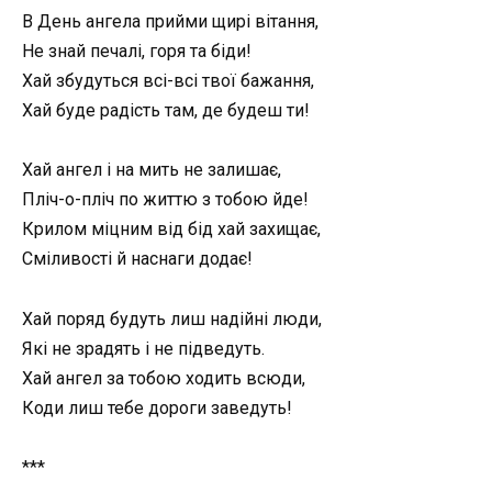
В День ангела прийми щирі вітання,
Не знай печалі, горя та біди!
Хай збудуться всі-всі твої бажання,
Хай буде радість там, де будеш ти!
Хай ангел і на мить не залишає,
Пліч-о-пліч по життю з тобою йде!
Крилом міцним від бід хай захищає,
Сміливості й наснаги додає!
Хай поряд будуть лиш надійні люди,
Які не зрадять і не підведуть.
Хай ангел за тобою ходить всюди,
Коди лиш тебе дороги заведуть!
***