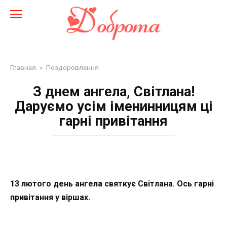
Перейти
до
змісту
Главная
»
Поздоровлення
З днем ангела, Світлана!
Даруємо усім іменинницям ці
гарні привітання
13 лютого день ангела святкує Світлана. Ось гарні
привітання у віршах.