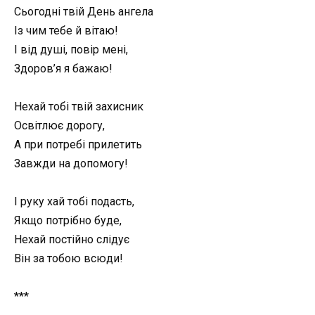
Сьогодні твій День ангела
Із чим тебе й вітаю!
І від душі, повір мені,
Здоров’я я бажаю!
Нехай тобі твій захисник
Освітлює дорогу,
А при потребі прилетить
Завжди на допомогу!
І руку хай тобі подасть,
Якщо потрібно буде,
Нехай постійно слідує
Він за тобою всюди!
***