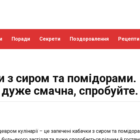
и
Поради
Секрети
Поздоровлення
Рецепти
и з сиром та помідорами.
дуже смачна, спробуйте.
ром кулінарії – це запечені кабачки з сиром та помідорами
 будь-якого застілля та дуже сподобається рідним й гостям