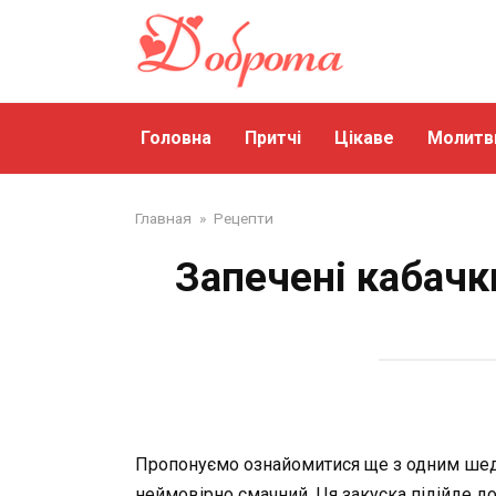
Перейти
до
змісту
Головна
Притчі
Цікаве
Молитв
Главная
»
Рецепти
Запечені кабачк
Пропонуємо ознайомитися ще з одним шедев
неймовірно смачний. Ця закуска підійде до