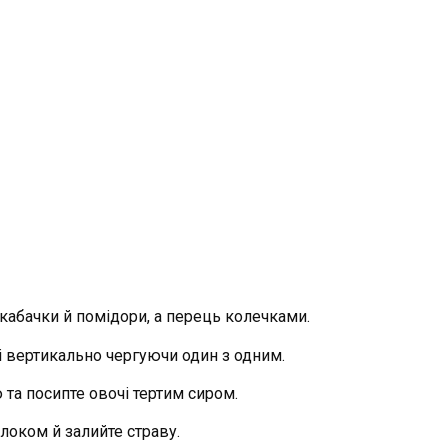
кабачки й помідори, а перець колечками.
і вертикально чергуючи один з одним.
 та посипте овочі тертим сиром.
локом й залийте страву.