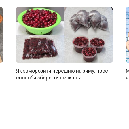
Як заморозити черешню на зиму: прості
М
способи зберегти смак літа
н