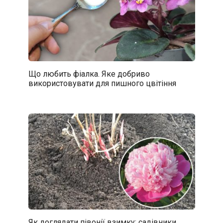
Що любить фіалка. Яке добриво
використовувати для пишного цвітіння
Як доглядати півонії взимку: садівники