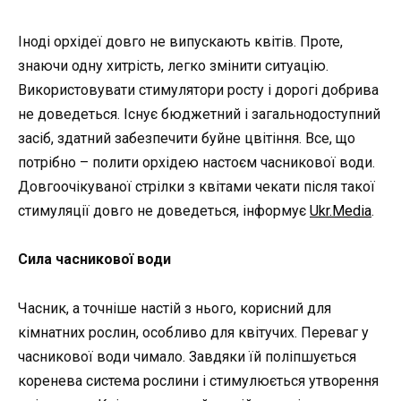
Іноді орхідеї довго не випускають квітів. Проте,
знаючи одну хитрість, легко змінити ситуацію.
Використовувати стимулятори росту і дорогі добрива
не доведеться. Існує бюджетний і загальнодоступний
засіб, здатний забезпечити буйне цвітіння. Все, що
потрібно – полити орхідею настоєм часникової води.
Довгоочікуваної стрілки з квітами чекати після такої
стимуляції довго не доведеться, інформує
Ukr.Media
.
Сила часникової води
Часник, а точніше настій з нього, корисний для
кімнатних рослин, особливо для квітучих. Переваг у
часникової води чимало. Завдяки їй поліпшується
коренева система рослини і стимулюється утворення