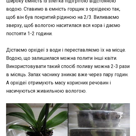
широку ємність із злегка підігрітою відстояною
водою. Ставимо в ємність горщик з орхідеєю так,
щоб він був покритий рідиною на 2/3. Виливаємо
зверху, щоб вологою наситилася вся кора і даємо
постояти 1-2 години.
Дістаємо орхідеї з води і переставляємо їх на місце.
Водою, що залишилася можна полити інші квіти.
Використовувати такий спосіб поливу можна 2-3 рази
в місяць. Запах часнику зникає вже через пару годин.
А орхідеї отримують масу корисних речовин і
насичуються живильною вологою.