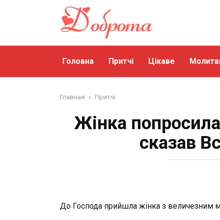
Перейти
до
змісту
Головна
Притчі
Цікаве
Молитв
Главная
»
Притчі
Жінка попросила 
сказав Вс
До Господа прийшла жінка з величезним м