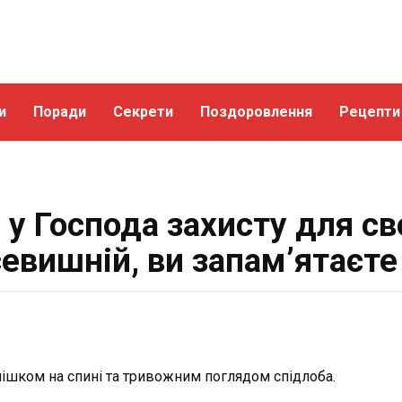
и
Поради
Секрети
Поздоровлення
Рецепти
у Господа захисту для св
евишній, ви запам’ятаєте
ішком на спині та тривожним поглядом спідлоба.