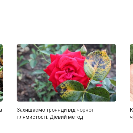
а
Захищаємо троянди від чорної
К
плямистості. Дієвий метод
ч