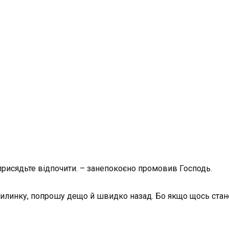
 присядьте відпочити. – занепокоєно промовив Господь.
вилинку, попрошу дещо й швидко назад. Бо якщо щось станет