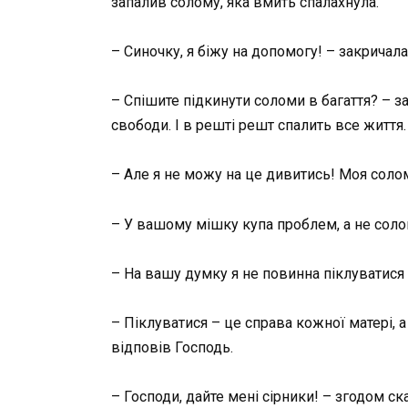
запалив солому, яка вмить спалахнула.
– Синочку, я біжу на допомогу! – закричала
– Спішите підкинути соломи в багаття? – з
свободи. І в решті решт спалить все життя.
– Але я не можу на це дивитись! Моя солом
– У вашому мішку купа проблем, а не солом
– На вашу думку я не повинна піклуватис
– Піклуватися – це справа кожної матері, 
відповів Господь.
– Господи, дайте мені сірники! – згодом ск