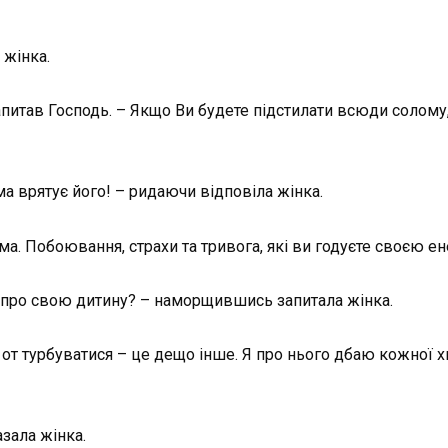
 жінка.
апитав Господь. – Якщо Ви будете підстилати всюди солому
а врятує його! – ридаючи відповіла жінка.
а. Побоювання, страхи та тривога, які ви годуєте своєю ен
я про свою дитину? – наморщившись запитала жінка.
а от турбуватися – це дещо інше. Я про нього дбаю кожної х
азала жінка.