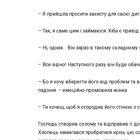
– Я прийшла просити захисту для своєї дити
– Так, я саме цим і займаюся. Хіба є приві
– Ні, однак… Він зараз в такому складному в
– Все вірно! Наступного разу він буде оба
– Бо я хочу вберегти його від проблем та 
падіння. – емоційно промовила жінка.
– Ти хочеш, щоб я огородив його стіною з
Господь створив солому та відправив її до
Хлопець намагався пробратися крізь цю соло