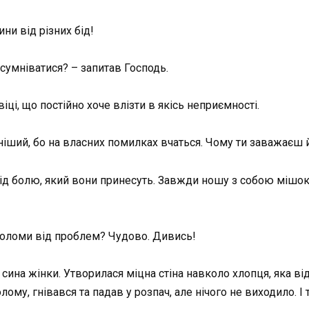
ни від різних бід!
д сумніватися? – запитав Господь.
іці, що постійно хоче влізти в якісь неприємності.
чніший, бо на власних помилках вчаться. Чому ти заважаєш 
від болю, який вони принесуть. Завжди ношу з собою мішок
 соломи від проблем? Чудово. Дивись!
 сина жінки. Утворилася міцна стіна навколо хлопця, яка ві
му, гнівався та падав у розпач, але нічого не виходило. І т