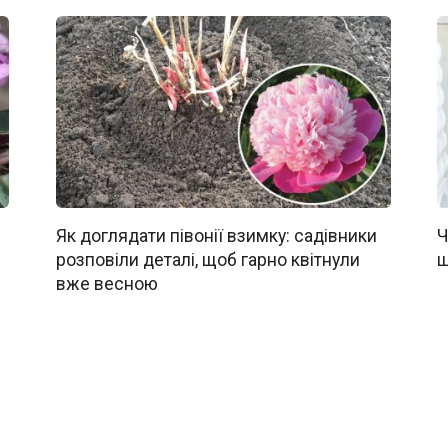
Як доглядати півонії взимку: садівники
Ч
розповіли деталі, щоб гарно квітнули
щ
вже весною