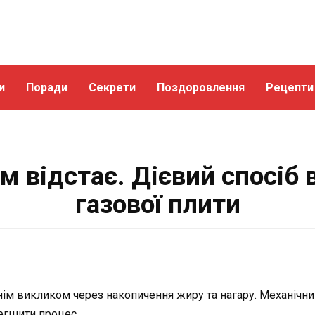
и
Поради
Секрети
Поздоровлення
Рецепти
м відстає. Дієвий спосіб
газової плити
ім викликом через накопичення жиру та нагару. Механічний
легшити процес.