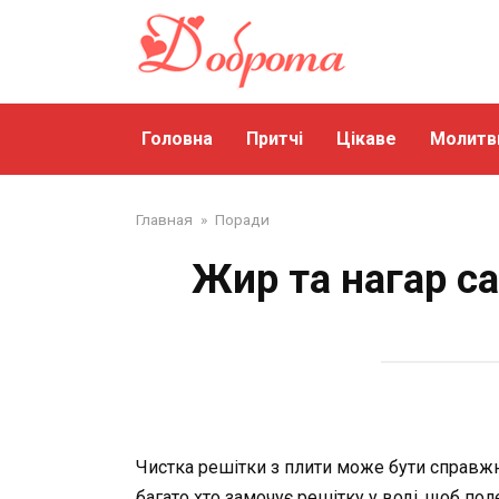
Перейти
до
змісту
Головна
Притчі
Цікаве
Молитв
Главная
»
Поради
Жир та нагар са
Чистка решітки з плити може бути справжн
багато хто замочує решітку у воді, щоб по