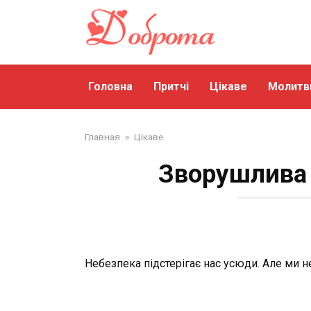
Перейти
до
змісту
Головна
Притчі
Цікаве
Молитв
Главная
»
Цікаве
Зворушлива 
Небезпека підстерігає нас усюди. Але ми 