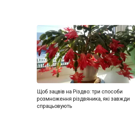
Щоб зацвів на Різдво: три способи
розмноження різдвяника, які завжди
спрацьовують