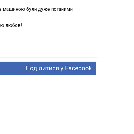
я з машиною були дуже поганими.
вою любов!
Поділитися у Facebook