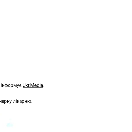
, інформує
Ukr.Media
.
инарну лікарню.