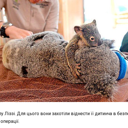
Ліззі. Для цього вони захотіли віднести її дитинча в безп
 операції.