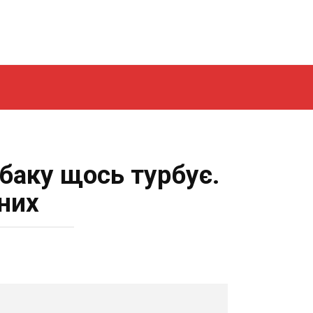
обаку щось турбує.
них