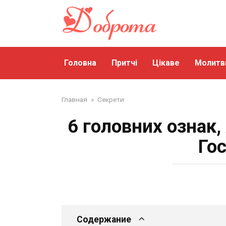
Перейти
до
змісту
Головна
Притчі
Цікаве
Молитв
Главная
»
Секрети
6 головних ознак,
Го
Содержание