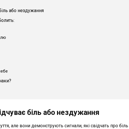
 біль або нездужання
болить:
олю
себе
наки?
відчуває біль або нездужання
уття, але вони демонструють сигнали, які свідчать про біл