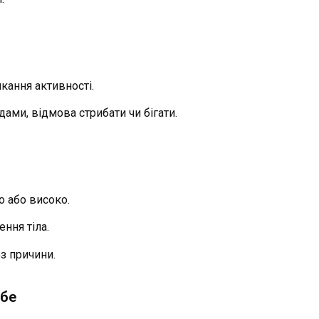
икання активності.
дами, відмова стрибати чи бігати.
о або високо.
ння тіла.
з причини.
ебе