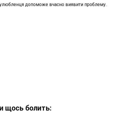
о улюбленця допоможе вчасно виявити проблему.
ки щось болить: