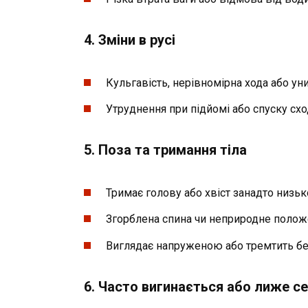
4.
Зміни в русі
Кульгавість, нерівномірна хода або ун
Утруднення при підйомі або спуску схо
5.
Поза та тримання тіла
Тримає голову або хвіст занадто низьк
Згорблена спина чи неприродне положе
Виглядає напруженою або тремтить бе
6.
Часто вигинається або лиже с