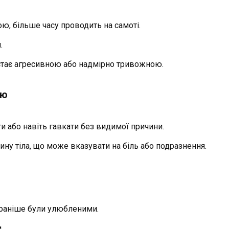
ю, більше часу проводить на самоті.
.
і стає агресивною або надмірно тривожною.
лю
ти або навіть гавкати без видимої причини.
ину тіла, що може вказувати на біль або подразнення.
і раніше були улюбленими.
.