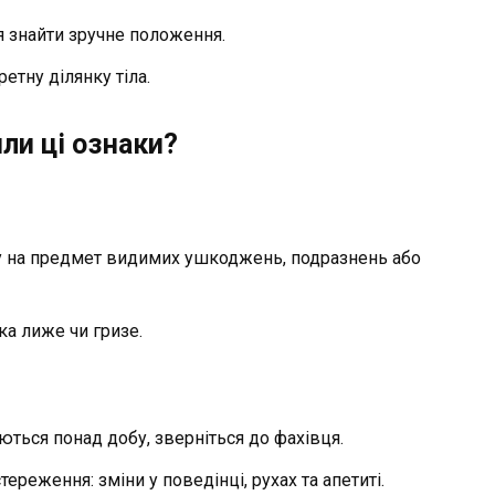
ся знайти зручне положення.
етну ділянку тіла.
ли ці ознаки?
іру на предмет видимих ушкоджень, подразнень або
ака лиже чи гризе.
ться понад добу, зверніться до фахівця.
ереження: зміни у поведінці, рухах та апетиті.