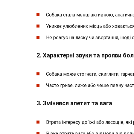
Собака стала менш активною, апатично
Уникає улюблених місць або ховається
Не реагує на ласку чи звертання, інод
2.
Характерні звуки та прояви бо
Собака може стогнати, скиглити, гарча
Часто гризе, лиже або чеше певну част
3.
Змінився апетит та вага
Втрата інтересу до їжі або ласощів, як
Різка втрата ваги або відмова від води