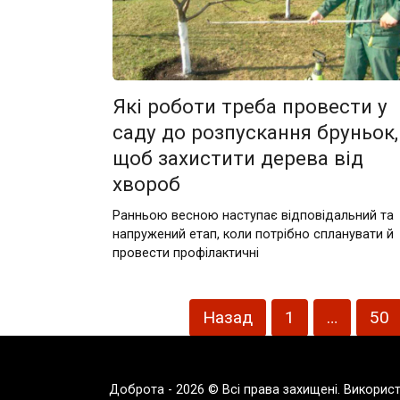
Які роботи треба провести у
саду до розпускання бруньок,
щоб захистити дерева від
хвороб
Ранньою весною наступає відповідальний та
напружений етап, коли потрібно спланувати й
провести профілактичні
Пагінація
Назад
1
…
50
записів
Доброта - 2026 © Всі права захищені. Викорис