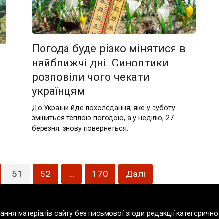
Погода буде різко мінятися в
найближчі дні. Синоптики
розповіли чого чекати
українцям
До України йде похолодання, яке у суботу
зміниться теплою погодою, а у неділю, 27
березня, знову повернеться.
51
52
…
170
Далі
тання матеріалів сайту без письмової згоди редакції категорич