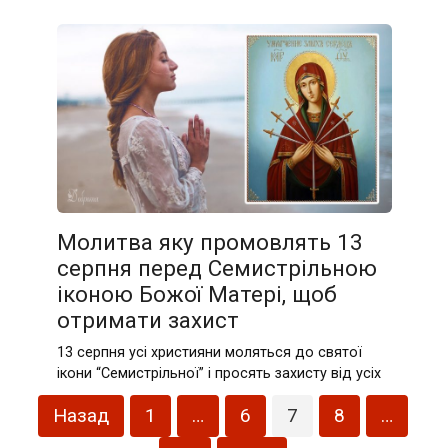
Молитва яку промовлять 13
серпня перед Семистрільною
іконою Божої Матері, щоб
отримати захист
13 серпня усі християни моляться до святої
ікони “Семистрільної” і просять захисту від усіх
Пагінація
Назад
1
…
6
7
8
…
записів