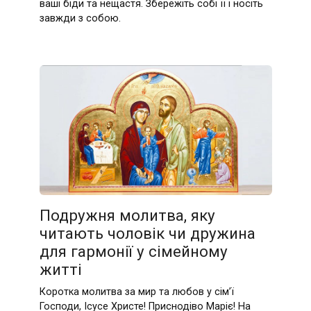
ваші біди та нещастя. Збережіть собі її і носіть
завжди з собою.
Подружня молитва, яку
читають чоловік чи дружина
для гармонії у сімейному
житті
Коротка молитва за мир та любов у сім’ї
Господи, Ісусе Христе! Приснодіво Маріє! На