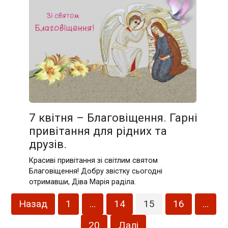
7 квітня – Благовіщення. Гарні
привітання для рідних та
друзів.
Красиві привітання зі світлим святом
Благовіщення! Добру звістку сьогодні
отримавши, Діва Марія раділа.
Пагінація
Назад
1
…
14
15
16
…
записів
20
Далі