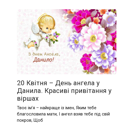
20 Квітня – День ангела у
Данила. Красиві привітання у
віршах
Твоє ім’я – найкраще із імен, Яким тебе
благословила мати, І ангел взяв тебе під свій
покров, Щоб