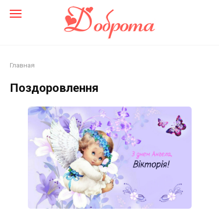
Перейти
до
змісту
Главная
Поздоровлення